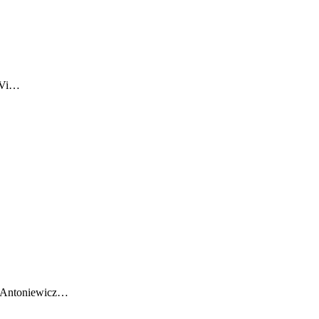
! Vi…
sz Antoniewicz…