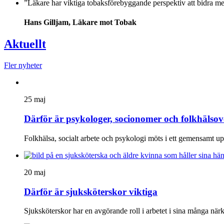
”Läkare har viktiga tobaksförebyggande perspektiv att bidra med
Hans Gilljam, Läkare mot Tobak
Aktuellt
Fler nyheter
25 maj
Därför är psykologer, socionomer och folkhälsove
Folkhälsa, socialt arbete och psykologi möts i ett gemensamt upp
20 maj
Därför är sjuksköterskor viktiga
Sjuksköterskor har en avgörande roll i arbetet i sina många nä