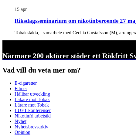
15 apr
Riksdagsseminarium om nikotinberoende 27 ma
Tobaksfakta, i samarbete med Cecilia Gustafsson (M), arrangera
Närmare 200 aktörer stöder ett Rökfritt S
Vad vill du veta mer om?
E-cigaretter
Filmer
Hållbar utveckling
Läkare mot Tobak
Lärare mot Tobak
LUFT-konferenser
Nikotinfri arbetstid
Nyhet
Nyhetsbrevsarkiv
Opinion