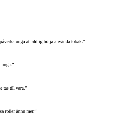
 påverka unga att aldrig börja använda tobak.”
h unga.”
tas till vara.”
sa roller ännu mer.”