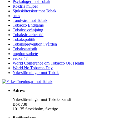
Psykologer mot Tobak
Rökfria miljöer
Sjuksköterskor mot Tobak
snus
Tandvård mot Tobak
Tobacco Endgame
Tobaksavvänjning
Tobaksfri arbetstid
Tobakspolitik
Tobaksprevention i vården
Tobaksstatistik
ungdomsarbete
vecka 47
World Conference om Tobacco OR Health
World No Tobacco Day
Yrkesföreningar mot Tobak
Adress
Yrkesföreningar mot Tobaks kansli
Box 738
101 35 Stockholm, Sverige
Besöksadress