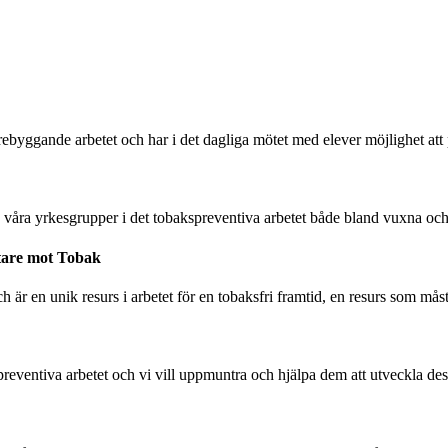
örebyggande arbetet och har i det dagliga mötet med elever möjlighet att
 våra yrkesgrupper i det tobakspreventiva arbetet både bland vuxna oc
tare mot Tobak
r en unik resurs i arbetet för en tobaksfri framtid, en resurs som måste 
preventiva arbetet och vi vill uppmuntra och hjälpa dem att utveckla des