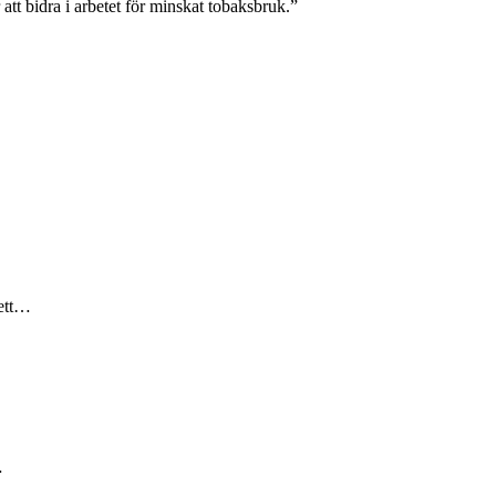
tt bidra i arbetet för minskat tobaksbruk.”
 ett…
…