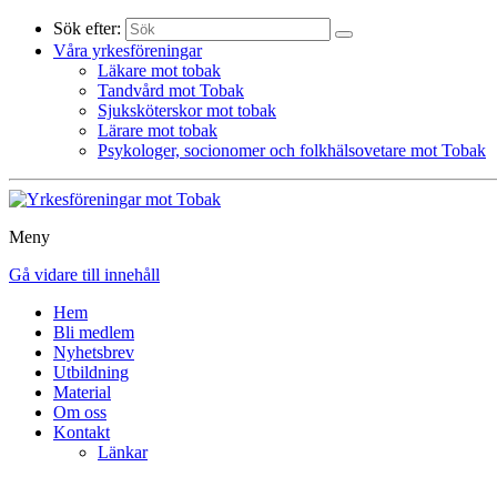
Sök efter:
Våra yrkesföreningar
Läkare mot tobak
Tandvård mot Tobak
Sjuksköterskor mot tobak
Lärare mot tobak
Psykologer, socionomer och folkhälsovetare mot Tobak
Meny
Gå vidare till innehåll
Hem
Bli medlem
Nyhetsbrev
Utbildning
Material
Om oss
Kontakt
Länkar