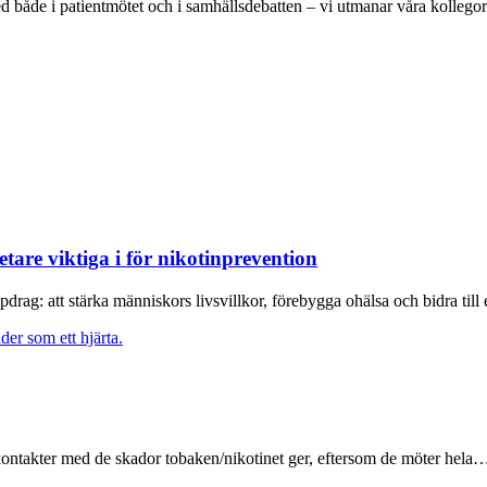
 både i patientmötet och i samhällsdebatten – vi utmanar våra kollegor a
tare viktiga i för nikotinprevention
drag: att stärka människors livsvillkor, förebygga ohälsa och bidra till
rkontakter med de skador tobaken/nikotinet ger, eftersom de möter hela