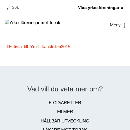
Sök
Våra yrkesföreningar
efter:
Meny
TE_lista_till_YmT_kansli_feb2015
Vad vill du veta mer om?
E-CIGARETTER
FILMER
HÅLLBAR UTVECKLING