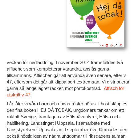
veckan för nedladdning. I november 2014 framställdes två
affischer, som kompletterar varandra, anslås gärna
tillsammans. Affischen går att använda även senare, efter v
47, eftersom det går att klippa bort textremsan. Vi distribuerar
gärna så länge lagret räcker, mot portokostnad.
Affisch för
utskrift v 47
.
I år låter vi våra barn och ungas röster höras. I höst släpptes
den fina boken HEJ DÅ TOBAK, ungdomars tankar om ett
rökfritt Sverige, framtagen av Hälsoäventyret, Hälsa och
habilitering, Landstinget i Uppsala, i samarbete med
Länsstyrelsen i Uppsala län. I september överlämnades den
också högtidligen av några ungdomar till riksdagens talman.