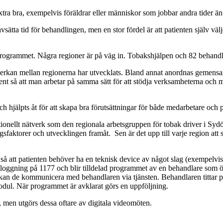
xtra bra, exempelvis föräldrar eller människor som jobbar andra tider ä
sätta tid för behandlingen, men en stor fördel är att patienten själv väl
r programmet. Några regioner är på väg in. Tobakshjälpen och 82 behandl
mverkan mellan regionerna har utvecklats. Bland annat anordnas gemens
nt så att man arbetar på samma sätt för att stödja verksamheterna och
 hjälpts åt för att skapa bra förutsättningar för både medarbetare och p
nellt nätverk som den regionala arbetsgruppen för tobak driver i Sydös
aktorer och utvecklingen framåt. Sen är det upp till varje region att sp
 så att patienten behöver ha en teknisk device av något slag (exempelvis 
in inloggning på 1177 och blir tilldelad programmet av en behandlare som 
kan de kommunicera med behandlaren via tjänsten. Behandlaren tittar på 
modul. När programmet är avklarat görs en uppföljning.
 men utgörs dessa oftare av digitala videomöten.