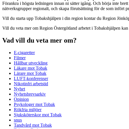
Förankra i högsta ledningen innan ni sätter igång. Och börja inte brett d
nätverksgrupper regionalt, och skapa förutsättning för de som infört p
Vill du starta upp Tobakshjälpen i din region kontar du Region Jönk
Vill du veta mer om Region Östergötland arbetet i Tobakshjälpen kan
Vad vill du veta mer om?
E-cigaretter
Filmer
Hållbar utveckling
Läkare mot Tobak
Lärare mot Tobak
LUFT-konferenser
Nikotinfri arbetstid
Nyhet
Nyhetsbrevsarkiv
Opinion
Psykologer mot Tobak
Rökfria miljöer
Sjuksköterskor mot Tobak
snus
Tandvård mot Tobak