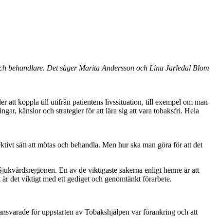
r och behandlare. Det säger Marita Andersson och Lina Jarledal Blom
t koppla till utifrån patientens livssituation, till exempel om man
, känslor och strategier för att lära sig att vara tobaksfri. Hela
ektivt sätt att mötas och behandla. Men hur ska man göra för att det
 Sjukvårdsregionen. En av de viktigaste sakerna enligt henne är att
t är det viktigt med ett gediget och genomtänkt förarbete.
ansvarade för uppstarten av Tobakshjälpen var förankring och att