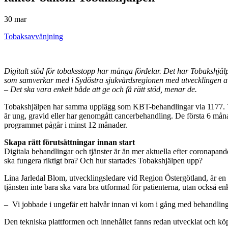
30 mar
Tobaksavvänjning
Digitalt stöd för tobaksstopp har många fördelar. Det har Tobakshjäl
som samverkar med i Sydöstra sjukvårdsregionen med utvecklingen 
– Det ska vara enkelt både att ge och få rätt stöd, menar de.
Tobakshjälpen har samma upplägg som KBT-behandlingar via 1177. Tjäns
är ung, gravid eller har genomgått cancerbehandling. De första 6 månad
programmet pågår i minst 12 månader.
Skapa rätt förutsättningar innan start
Digitala behandlingar och tjänster är än mer aktuella efter coronapande
ska fungera riktigt bra? Och hur startades Tobakshjälpen upp?
Lina Jarledal Blom, utvecklingsledare vid Region Östergötland, är en av
tjänsten inte bara ska vara bra utformad för patienterna, utan också en
– Vi jobbade i ungefär ett halvår innan vi kom i gång med behandling 
Den tekniska plattformen och innehållet fanns redan utvecklat och kö