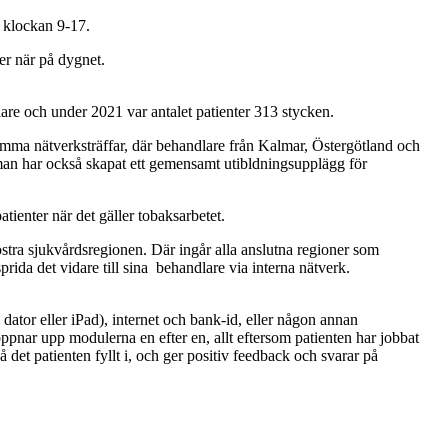
n klockan 9-17.
jer när på dygnet.
are och under 2021 var antalet patienter 313 stycken.
amma nätverksträffar, där behandlare från Kalmar, Östergötland och
 man har också skapat ett gemensamt utibldningsupplägg för
atienter när det gäller tobaksarbetet.
tra sjukvårdsregionen. Där ingår alla anslutna regioner som
rida det vidare till sina behandlare via interna nätverk.
dator eller iPad), internet och bank-id, eller någon annan
öppnar upp modulerna en efter en, allt eftersom patienten har jobbat
det patienten fyllt i, och ger positiv feedback och svarar på