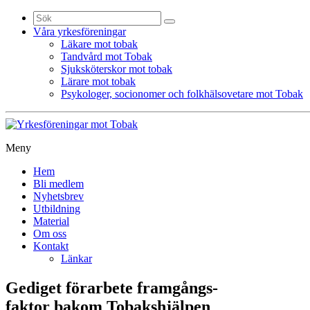
Sök
efter:
Våra yrkesföreningar
Läkare mot tobak
Tandvård mot Tobak
Sjuksköterskor mot tobak
Lärare mot tobak
Psykologer, socionomer och folkhälsovetare mot Tobak
Meny
Gå
Hem
vidare
Bli medlem
till
Nyhetsbrev
innehåll
Utbildning
Material
Om oss
Kontakt
Länkar
Gediget förarbete framgångs-
faktor bakom Tobakshjälpen