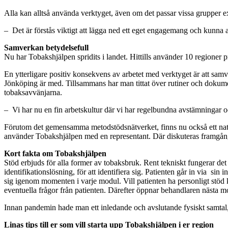
Alla kan alltså använda verktyget, även om det passar vissa grupper e
– Det är förstås viktigt att lägga ned ett eget engagemang och kunna av
Samverkan betydelsefull
Nu har Tobakshjälpen spridits i landet. Hittills använder 10 regione
En ytterligare positiv konsekvens av arbetet med verktyget är att sa
Jönköping är med. Tillsammans har man tittat över rutiner och dokume
tobaksavvänjarna.
– Vi har nu en fin arbetskultur där vi har regelbundna avstämningar och
Förutom det gemensamma metodstödsnätverket, finns nu också ett natio
använder Tobakshjälpen med en representant. Där diskuteras framgångsf
Kort fakta om Tobakshjälpen
Stöd erbjuds för alla former av tobaksbruk. Rent tekniskt fungerar det
identifikationslösning, för att identifiera sig. Patienten går in via s
sig igenom momenten i varje modul. Vill patienten ha personligt stöd 
eventuella frågor från patienten. Därefter öppnar behandlaren nästa 
Innan pandemin hade man ett inledande och avslutande fysiskt samtal,
Linas tips till er som vill starta upp Tobakshjälpen i er region