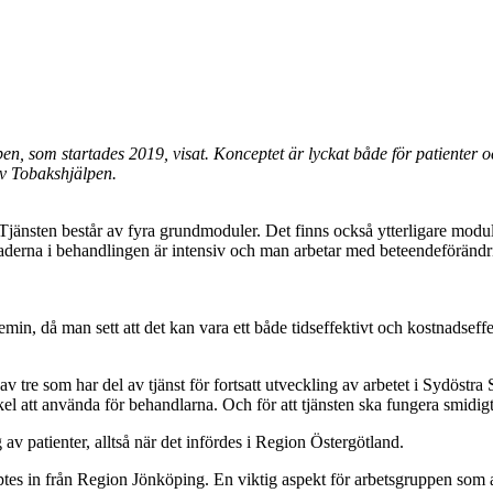
pen, som startades 2019, visat. Konceptet är lyckat både för patiente
av Tobakshjälpen.
ten består av fyra grundmoduler. Det finns också ytterligare moduler at
erna i behandlingen är intensiv och man arbetar med beteendeförändringar
min, då man sett att det kan vara ett både tidseffektivt och kostnadseff
 tre som har del av tjänst för fortsatt utveckling av arbetet i Sydöstra
kel att använda för behandlarna. Och för att tjänsten ska fungera smidig
av patienter, alltså när det infördes i Region Östergötland.
ptes in från Region Jönköping. En viktig aspekt för arbetsgruppen som 