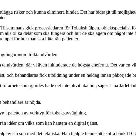
tlägga risker och kunna eliminera hinder. Det har bidragit till möjlighet
ter.
. Tillsammans gick processledaren för Tobakshjälpen, objektspecialist f
m alla olika delar som ska fungera och hur de ska agera om något inte f
xempel för hur man ska hitta rätt patienter.
ottagningar inom folktandvården.
h tandvården, där vi även inkluderade de högsta cheferna. Det var en v
rst, och behandlarna fick utbildning under en heldag innan påbörjade b
t förarbete som gjordes hade det inte blivit lika bra, säger Lina Jarleb
ch behandlare är nöjda.
ktyg i paletten av verktyg för tobaksavvänjning.
rån idéer om vilka som kan hantera en digital tjänst.
älp av sin son med det tekniska. Han hjälpte henne att skaffa bank ID 