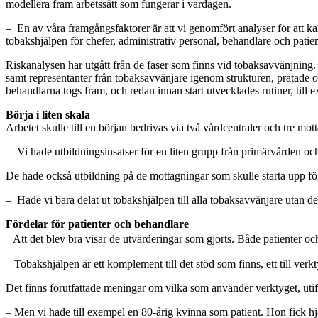
modellera fram arbetssätt som fungerar i vardagen.
– En av våra framgångsfaktorer är att vi genomfört analyser för att kar
tobakshjälpen för chefer, administrativ personal, behandlare och patien
Riskanalysen har utgått från de faser som finns vid tobaksavvänjning
samt representanter från tobaksavvänjare igenom strukturen, pratade o
behandlarna togs fram, och redan innan start utvecklades rutiner, till e
Börja i liten skala
Arbetet skulle till en början bedrivas via två vårdcentraler och tre m
– Vi hade utbildningsinsatser för en liten grupp från primärvården oc
De hade också utbildning på de mottagningar som skulle starta upp fö
– Hade vi bara delat ut tobakshjälpen till alla tobaksavvänjare utan de
Fördelar för patienter och behandlare
Att det blev bra visar de utvärderingar som gjorts. Både patienter o
– Tobakshjälpen är ett komplement till det stöd som finns, ett till ver
Det finns förutfattade meningar om vilka som använder verktyget, utif
– Men vi hade till exempel en 80-årig kvinna som patient. Hon fick hj