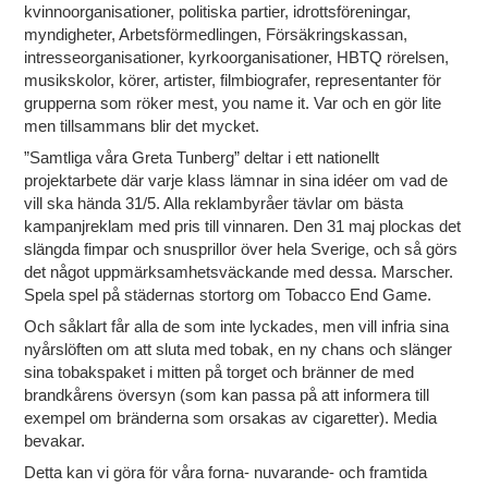
kvinnoorganisationer, politiska partier, idrottsföreningar,
myndigheter, Arbetsförmedlingen, Försäkringskassan,
intresseorganisationer, kyrkoorganisationer, HBTQ rörelsen,
musikskolor, körer, artister, filmbiografer, representanter för
grupperna som röker mest, you name it. Var och en gör lite
men tillsammans blir det mycket.
”Samtliga våra Greta Tunberg” deltar i ett nationellt
projektarbete där varje klass lämnar in sina idéer om vad de
vill ska hända 31/5. Alla reklambyråer tävlar om bästa
kampanjreklam med pris till vinnaren. Den 31 maj plockas det
slängda fimpar och snusprillor över hela Sverige, och så görs
det något uppmärksamhetsväckande med dessa. Marscher.
Spela spel på städernas stortorg om Tobacco End Game.
Och såklart får alla de som inte lyckades, men vill infria sina
nyårslöften om att sluta med tobak, en ny chans och slänger
sina tobakspaket i mitten på torget och bränner de med
brandkårens översyn (som kan passa på att informera till
exempel om bränderna som orsakas av cigaretter). Media
bevakar.
Detta kan vi göra för våra forna- nuvarande- och framtida