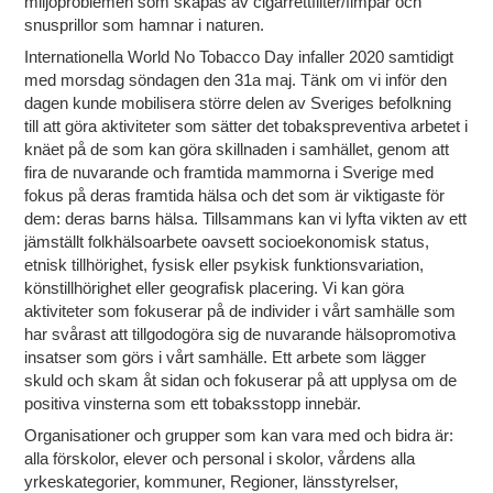
miljöproblemen som skapas av cigarrettfilter/fimpar och
snusprillor som hamnar i naturen.
Internationella World No Tobacco Day infaller 2020 samtidigt
med morsdag söndagen den 31a maj. Tänk om vi inför den
dagen kunde mobilisera större delen av Sveriges befolkning
till att göra aktiviteter som sätter det tobakspreventiva arbetet i
knäet på de som kan göra skillnaden i samhället, genom att
fira de nuvarande och framtida mammorna i Sverige med
fokus på deras framtida hälsa och det som är viktigaste för
dem: deras barns hälsa. Tillsammans kan vi lyfta vikten av ett
jämställt folkhälsoarbete oavsett socioekonomisk status,
etnisk tillhörighet, fysisk eller psykisk funktionsvariation,
könstillhörighet eller geografisk placering. Vi kan göra
aktiviteter som fokuserar på de individer i vårt samhälle som
har svårast att tillgodogöra sig de nuvarande hälsopromotiva
insatser som görs i vårt samhälle. Ett arbete som lägger
skuld och skam åt sidan och fokuserar på att upplysa om de
positiva vinsterna som ett tobaksstopp innebär.
Organisationer och grupper som kan vara med och bidra är:
alla förskolor, elever och personal i skolor, vårdens alla
yrkeskategorier, kommuner, Regioner, länsstyrelser,