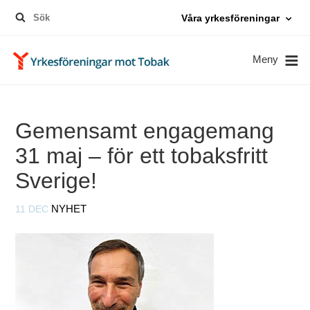
Sök
Våra yrkesföreningar
efter:
Meny
Gemensamt engagemang
31 maj – för ett tobaksfritt
Sverige!
11 DEC
NYHET