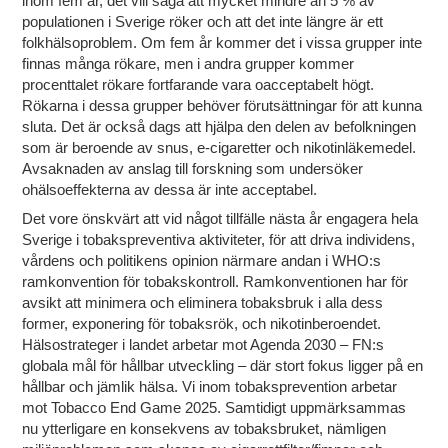
inom fem år, det vill säga att mycket mindre än 5 % av
populationen i Sverige röker och att det inte längre är ett
folkhälsoproblem. Om fem år kommer det i vissa grupper inte
finnas många rökare, men i andra grupper kommer
procenttalet rökare fortfarande vara oacceptabelt högt.
Rökarna i dessa grupper behöver förutsättningar för att kunna
sluta. Det är också dags att hjälpa den delen av befolkningen
som är beroende av snus, e-cigaretter och nikotinläkemedel.
Avsaknaden av anslag till forskning som undersöker
ohälsoeffekterna av dessa är inte acceptabel.
Det vore önskvärt att vid något tillfälle nästa år engagera hela
Sverige i tobakspreventiva aktiviteter, för att driva individens,
vårdens och politikens opinion närmare andan i WHO:s
ramkonvention för tobakskontroll. Ramkonventionen har för
avsikt att minimera och eliminera tobaksbruk i alla dess
former, exponering för tobaksrök, och nikotinberoendet.
Hälsostrateger i landet arbetar mot Agenda 2030 – FN:s
globala mål för hållbar utveckling – där stort fokus ligger på en
hållbar och jämlik hälsa. Vi inom tobaksprevention arbetar
mot Tobacco End Game 2025. Samtidigt uppmärksammas
nu ytterligare en konsekvens av tobaksbruket, nämligen