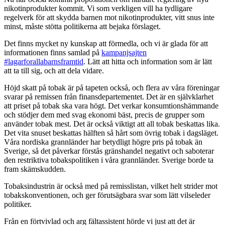
nikotinprodukter kommit. Vi som verkligen vill ha tydligare
regelverk för att skydda barnen mot nikotinprodukter, vitt snus inte
minst, måste stötta politikerna att bejaka förslaget.
Det finns mycket ny kunskap att förmedla, och vi är glada för att
informationen finns samlad på
kampanjsajten
#lagarforallabarnsframtid
. Lätt att hitta och information som är lätt
att ta till sig, och att dela vidare.
Höjd skatt på tobak är på tapeten också, och flera av våra föreningar
svarar på remissen från finansdepartementet. Det är en självklarhet
att priset på tobak ska vara högt. Det verkar konsumtionshämmande
och stödjer dem med svag ekonomi bäst, precis de grupper som
använder tobak mest. Det är också viktigt att all tobak beskattas lika.
Det vita snuset beskattas hälften så hårt som övrig tobak i dagsläget.
Våra nordiska grannländer har betydligt högre pris på tobak än
Sverige, så det påverkar förstås gränshandel negativt och saboterar
den restriktiva tobakspolitiken i våra grannländer. Sverige borde ta
fram skämskudden.
Tobaksindustrin är också med på remisslistan, vilket helt strider mot
tobakskonventionen, och ger förutsägbara svar som lätt vilseleder
politiker.
Från en förtvivlad och arg fältassistent hörde vi just att det är