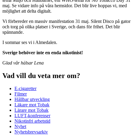
tema Miljö och Hållbarhet, enl WHO-tema för No Tobacco Day 31
maj. Se vidare info på våra hemsidor. Det blir live hoppas vi, med
möjlighet att delta digitalt.
Vi förbereder en massiv manifestation 31 maj. Silent Disco på gator
och torg på olika platser i Sverige, och dans för frihet. Det blir
spännande.
I sommar ses vi i Almedalen.
Sverige behöver inte en enda nikotinist!
G
lad vår hälsar Lena
Vad vill du veta mer om?
E-cigaretter
Filmer
Hållbar utveckling
Läkare mot Tobak
Lärare mot Tobak
LUFT-konferenser
Nikotinfri arbetstid
Nyhet
Nyhetsbrevsarkiv