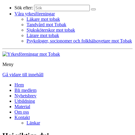
Sök efter:
Våra yrkesföreningar
Läkare mot tobak
Tandvård mot Tobak
Sjuksköterskor mot tobak
Lärare mot tobak
Psykologer, socionomer och folkhälsovetare mot Tobak
Meny
Gå vidare till innehåll
Hem
Bli medlem
Nyhetsbrev
Utbildning
Material
Om oss
Kontakt
Länkar