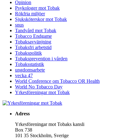
Opinion
Psykologer mot Tobak
Rökfria miljöer
Sjuksköterskor mot Tobak
snus
Tandvård mot Tobak
Tobacco Endgame
Tobaksavvänjning
Tobaksfri arbetstid
Tobakspolitik
Tobaksprevention i vården
Tobaksstatistik
ungdomsarbete
vecka 47
World Conference om Tobacco OR Health
World No Tobacco Day
Yrkesföreningar mot Tobak
Adress
Yrkesföreningar mot Tobaks kansli
Box 738
101 35 Stockholm, Sverige