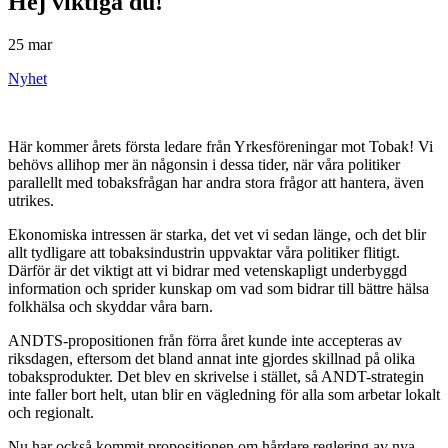
Hej viktiga du!
25 mar
Nyhet
Här kommer årets första ledare från Yrkesföreningar mot Tobak! Vi
behövs allihop mer än någonsin i dessa tider, när våra politiker
parallellt med tobaksfrågan har andra stora frågor att hantera, även
utrikes.
Ekonomiska intressen är starka, det vet vi sedan länge, och det blir
allt tydligare att tobaksindustrin uppvaktar våra politiker flitigt.
Därför är det viktigt att vi bidrar med vetenskapligt underbyggd
information och sprider kunskap om vad som bidrar till bättre hälsa
folkhälsa och skyddar våra barn.
ANDTS-propositionen från förra året kunde inte accepteras av
riksdagen, eftersom det bland annat inte gjordes skillnad på olika
tobaksprodukter. Det blev en skrivelse i stället, så ANDT-strategin
inte faller bort helt, utan blir en vägledning för alla som arbetar lokalt
och regionalt.
Nu har också kommit propositionen om hårdare reglering av nya