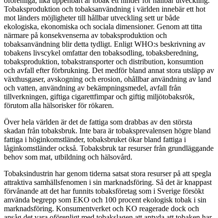
oförenliga, lika uppenbart är tobak ett hinder för hållbar utveckling.
Tobaksproduktion och tobaksanvändning i världen innebär ett hot
mot länders möjligheter till hållbar utveckling sett ur både
ekologiska, ekonomiska och sociala dimensioner. Genom att titta
närmare på konsekvenserna av tobaksproduktion och
tobaksanvändning blir detta tydligt. Enligt WHO:s beskrivning av
tobakens livscykel omfattar den tobaksodling, tobaksberedning,
tobaksproduktion, tobakstransporter och distribution, konsumtion
och avfall efter förbrukning. Det medför bland annat stora utsläpp av
växthusgaser, avskogning och erosion, ohållbar användning av land
och vatten, användning av bekämpningsmedel, avfall från
tillverkningen, giftiga cigarettfimpar och giftig miljötobaksrök,
förutom alla hälsorisker för rökaren.
Över hela världen är det de fattiga som drabbas av den största
skadan från tobaksbruk. Inte bara är tobaksprevalensen högre bland
fattiga i höginkomstländer, tobaksbruket ökar bland fattiga i
låginkomstländer också. Tobaksbruk tar resurser från grundläggande
behov som mat, utbildning och hälsovård.
Tobaksindustrin har genom tiderna satsat stora resurser på att spegla
attraktiva samhällsfenomen i sin marknadsföring. Så det är knappast
förvånande att det har funnits tobaksföretag som i Sverige försökt
använda begrepp som EKO och 100 procent ekologisk tobak i sin
marknadsföring. Konsumentverket och KO reagerade dock och
ansåg det vara oförenligt med tobakslagen att antyda att tobaken har