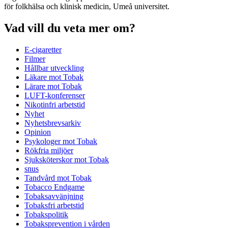
för folkhälsa och klinisk medicin, Umeå universitet.
Vad vill du veta mer om?
E-cigaretter
Filmer
Hållbar utveckling
Läkare mot Tobak
Lärare mot Tobak
LUFT-konferenser
Nikotinfri arbetstid
Nyhet
Nyhetsbrevsarkiv
Opinion
Psykologer mot Tobak
Rökfria miljöer
Sjuksköterskor mot Tobak
snus
Tandvård mot Tobak
Tobacco Endgame
Tobaksavvänjning
Tobaksfri arbetstid
Tobakspolitik
Tobaksprevention i vården