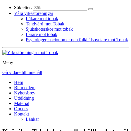
Sök efter:
Våra yrkesföreningar
Läkare mot tobak
Tandvård mot Tobak
Sjuksköterskor mot tobak
Lärare mot tobak
Psykologer, socionomer och folkhälsovetare mot Tobak
Meny
Gå vidare till innehåll
Hem
Bli medlem
Nyhetsbrev
Utbildning
Material
Om oss
Kontakt
Länkar