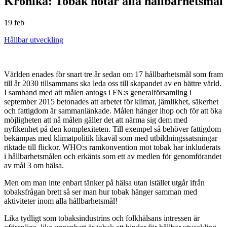
Krönika: Tobak hotar alla hållbarhetsmål
19 feb
Hållbar utveckling
Världen enades för snart tre år sedan om 17 hållbarhetsmål som fram
till år 2030 tillsammans ska leda oss till skapandet av en bättre värld.
I samband med att målen antogs i FN:s generalförsamling i
september 2015 betonades att arbetet för klimat, jämlikhet, säkerhet
och fattigdom är sammanlänkade. Målen hänger ihop och för att öka
möjligheten att nå målen gäller det att närma sig dem med
nyfikenhet på den komplexiteten. Till exempel så behöver fattigdom
bekämpas med klimatpolitik likaväl som med utbildningssatsningar
riktade till flickor. WHO:s ramkonvention mot tobak har inkluderats
i hållbarhetsmålen och erkänts som ett av medlen för genomförandet
av mål 3 om hälsa.
Men om man inte enbart tänker på hälsa utan istället utgår ifrån
tobaksfrågan brett så ser man hur tobak hänger samman med
aktiviteter inom alla hållbarhetsmål!
Lika tydligt som tobaksindustrins och folkhälsans intressen är