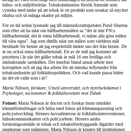
hälso- och miljöfördelar. Tobaksindustrins försök framstår som
cyniska med tanke på att tobak är en produkt som orsakar så mycket
ohälsa och så många skador på miljön.
För en tid sedan lyssnade jag till människorättsjuristen Parul Sharma
som efter att ha talat om hållbarhetsmålen sa ”det är inte FN:s
hållbarhetsmål, det är mina hållbarhetsmål, vi måste alla göra målen
till våra egna”. Jag som dittills talat om målen som världens mål
berättade för henne att jag respektfullt tänkte sno det från henne. De
är nu också mina hållbarhetsmål. Ett av de mål jag kommer att
prioritera i år när det gäller tobak är mål 16 om fredliga och
inkluderande samhällen. Det innebär bland annat arbete mot
korruption och att jag ska arbeta för att minska inflytandet från
tobaksindustrin på folkhälsopolitiken. Och vad kunde passa bättre
än det ett valår som i år?
Maria Nilsson, forskare, Umeå universitet, och styrelseledamot i
Psykologer, socionomer & folkhälsovetare mot Tobak
Fotnot:
Maria Nilsson är docent och forskar inom området
klimatförändringar och hälsa med fokus på klimatanpassning och
policyutveckling. Hennes huvudintresse är folkhälsointerventioner,
hälsokommunikation och policyarbete. Hennes andra
forskningsområde är tobak och tobaksförebyggande åtgärder med
ungdomar som målgrupp. Maria Nilsson är knuten till institutionen