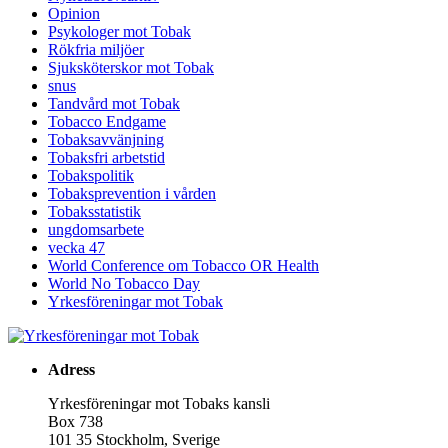
Opinion
Psykologer mot Tobak
Rökfria miljöer
Sjuksköterskor mot Tobak
snus
Tandvård mot Tobak
Tobacco Endgame
Tobaksavvänjning
Tobaksfri arbetstid
Tobakspolitik
Tobaksprevention i vården
Tobaksstatistik
ungdomsarbete
vecka 47
World Conference om Tobacco OR Health
World No Tobacco Day
Yrkesföreningar mot Tobak
Adress
Yrkesföreningar mot Tobaks kansli
Box 738
101 35 Stockholm, Sverige