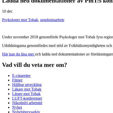
Ladda ned dokumentationer av PmT:s kon
10 dec
Psykologer mot Tobak
,
ungdomsarbete
Under november 2018 genomförde Psykologer mot Tobak fyra regiona
Utbildningarna genomfördes med stöd av Folkhälsomyndigheten och i
Här kan du läsa mer
och ladda ned dokumentationer av föreläsningarn
Vad vill du veta mer om?
E-cigaretter
Filmer
Hållbar utveckling
Läkare mot Tobak
Lärare mot Tobak
LUFT-konferenser
Nikotinfri arbetstid
Nyhet
Nyhetsbrevsarkiv