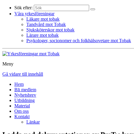
Sök efter:
Våra yrkesföreningar
Läkare mot tobak
Tandvård mot Tobak
Sjuksköterskor mot tobak
Lärare mot tobak
Psykologer, socionomer och folkhälsovetare mot Tobak
Meny
Gå vidare till innehåll
Hem
Bli medlem
Nyhetsbrev
Utbildning
Material
Om oss
Kontakt
Länkar