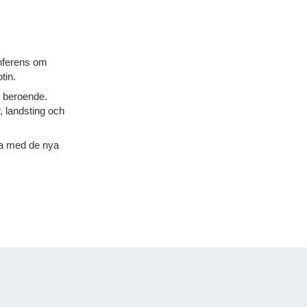
onferens om
tin.
t beroende.
 landsting och
rna med de nya