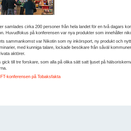
r samlades cirka 200 personer från hela landet för en två dagars k
on. Huvudfokus på konferensen var nya produkter som innehåller niko
rets sammankomst var Nikotin som ny inkörsport, ny produkt och nyt
minarier, med kunniga talare, lockade besökare från såväl kommuner,
ivata aktörer.
gick till tre forskare, som alla på olika sätt satt ljuset på hälsoriske
rna.
FT-konferensen på Tobaksfakta