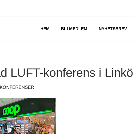
Gå
HEM
BLI MEDLEM
NYHETSBREV
vidare
till
innehåll
d LUFT-konferens i Linkö
-KONFERENSER