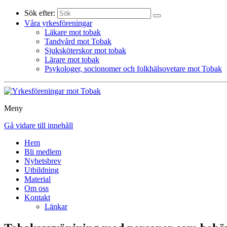
Sök efter:
Våra yrkesföreningar
Läkare mot tobak
Tandvård mot Tobak
Sjuksköterskor mot tobak
Lärare mot tobak
Psykologer, socionomer och folkhälsovetare mot Tobak
Meny
Gå vidare till innehåll
Hem
Bli medlem
Nyhetsbrev
Utbildning
Material
Om oss
Kontakt
Länkar