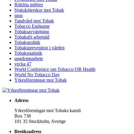
Rökfria miljöer
Sjuksköterskor mot Tobak
snus
Tandvård mot Tobak
Tobacco Endgame
Tobaksavvänjning
Tobaksfri arbetstid
Tobakspolitik
Tobaksprevention i vården
Tobaksstatistik
ungdomsarbete
vecka 47
World Conference om Tobacco OR Health
World No Tobacco Day
Yrkesföreningar mot Tobak
Adress
Yrkesföreningar mot Tobaks kansli
Box 738
101 35 Stockholm, Sverige
Besöksadress