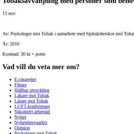
Tobaksavvänjning med personer som behöv
15 nov
Av: Psykologer mot Tobak i samarbete med Sjuksköterskor mot Toba
År: 2016
Kostnad: 30 kr + porto
Vad vill du veta mer om?
E-cigaretter
Filmer
Hållbar utveckling
Läkare mot Tobak
Lärare mot Tobak
LUFT-konferenser
Nikotinfri arbetstid
Nyhet
Nyhetsbrevsarkiv
Opinion
Psykologer mot Tobak