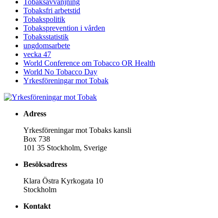
Tobaksavvänjning
Tobaksfri arbetstid
Tobakspolitik
Tobaksprevention i vården
Tobaksstatistik
ungdomsarbete
vecka 47
World Conference om Tobacco OR Health
World No Tobacco Day
Yrkesföreningar mot Tobak
Adress
Yrkesföreningar mot Tobaks kansli
Box 738
101 35 Stockholm, Sverige
Besöksadress
Klara Östra Kyrkogata 10
Stockholm
Kontakt