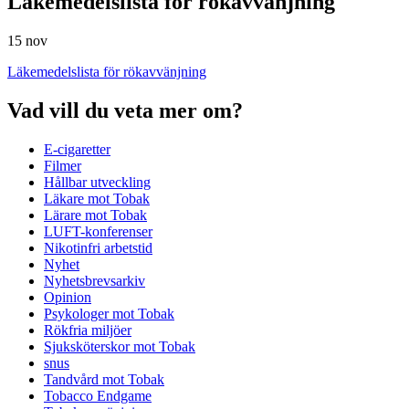
Läkemedelslista för rökavvänjning
15 nov
Läkemedelslista för rökavvänjning
Vad vill du veta mer om?
E-cigaretter
Filmer
Hållbar utveckling
Läkare mot Tobak
Lärare mot Tobak
LUFT-konferenser
Nikotinfri arbetstid
Nyhet
Nyhetsbrevsarkiv
Opinion
Psykologer mot Tobak
Rökfria miljöer
Sjuksköterskor mot Tobak
snus
Tandvård mot Tobak
Tobacco Endgame