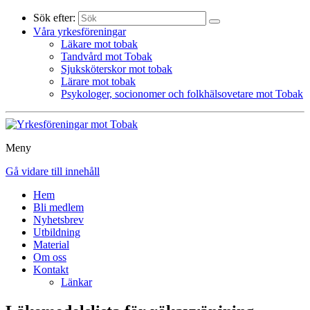
Sök efter:
Våra yrkesföreningar
Läkare mot tobak
Tandvård mot Tobak
Sjuksköterskor mot tobak
Lärare mot tobak
Psykologer, socionomer och folkhälsovetare mot Tobak
Meny
Gå vidare till innehåll
Hem
Bli medlem
Nyhetsbrev
Utbildning
Material
Om oss
Kontakt
Länkar