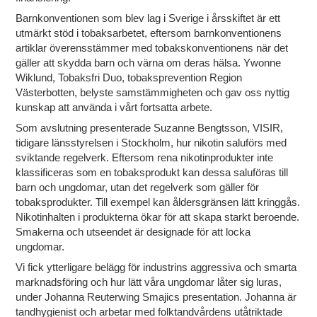
Barnkonventionen som blev lag i Sverige i årsskiftet är ett
utmärkt stöd i tobaksarbetet, eftersom barnkonventionens
artiklar överensstämmer med tobakskonventionens när det
gäller att skydda barn och värna om deras hälsa. Ywonne
Wiklund, Tobaksfri Duo, tobaksprevention Region
Västerbotten, belyste samstämmigheten och gav oss nyttig
kunskap att använda i vårt fortsatta arbete.
Som avslutning presenterade Suzanne Bengtsson, VISIR,
tidigare länsstyrelsen i Stockholm, hur nikotin saluförs med
sviktande regelverk. Eftersom rena nikotinprodukter inte
klassificeras som en tobaksprodukt kan dessa saluföras till
barn och ungdomar, utan det regelverk som gäller för
tobaksprodukter. Till exempel kan åldersgränsen lätt kringgås.
Nikotinhalten i produkterna ökar för att skapa starkt beroende.
Smakerna och utseendet är designade för att locka
ungdomar.
Vi fick ytterligare belägg för industrins aggressiva och smarta
marknadsföring och hur lätt våra ungdomar låter sig luras,
under Johanna Reuterwing Smajics presentation. Johanna är
tandhygienist och arbetar med folktandvårdens utåtriktade