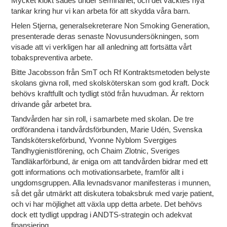
Mycket klokt sades under seminariet, och det väcktes nya
tankar kring hur vi kan arbeta för att skydda våra barn.
Helen Stjerna, generalsekreterare Non Smoking Generation,
presenterade deras senaste Novusundersökningen, som
visade att vi verkligen har all anledning att fortsätta vårt
tobakspreventiva arbete.
Bitte Jacobsson från SmT och Rf Kontraktsmetoden belyste
skolans givna roll, med skolsköterskan som god kraft. Dock
behövs kraftfullt och tydligt stöd från huvudman. Är rektorn
drivande går arbetet bra.
Tandvården har sin roll, i samarbete med skolan. De tre
ordförandena i tandvårdsförbunden, Marie Udén, Svenska
Tandsköterskeförbund, Yvonne Nyblom Svergiges
Tandhygienistförening, och Chaim Zlotnic, Sveriges
Tandläkarförbund, är eniga om att tandvården bidrar med ett
gott informations och motivationsarbete, framför allt i
ungdomsgruppen. Alla levnadsvanor manifesteras i munnen,
så det går utmärkt att diskutera tobaksbruk med varje patient,
och vi har möjlighet att växla upp detta arbete. Det behövs
dock ett tydligt uppdrag i ANDTS-strategin och adekvat
finansiering.