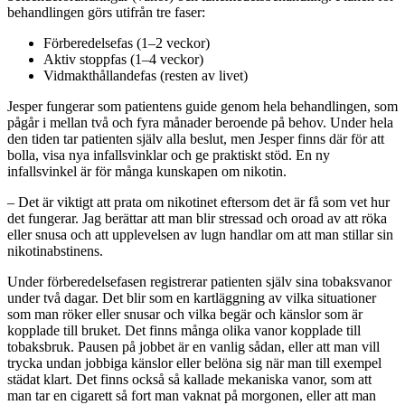
behandlingen görs utifrån tre faser:
Förberedelsefas (1–2 veckor)
Aktiv stoppfas (1–4 veckor)
Vidmakthållandefas (resten av livet)
Jesper fungerar som patientens guide genom hela behandlingen, som
pågår i mellan två och fyra månader beroende på behov. Under hela
den tiden tar patienten själv alla beslut, men Jesper finns där för att
bolla, visa nya infallsvinklar och ge praktiskt stöd. En ny
infallsvinkel är för många kunskapen om nikotin.
– Det är viktigt att prata om nikotinet eftersom det är få som vet hur
det fungerar. Jag berättar att man blir stressad och oroad av att röka
eller snusa och att upplevelsen av lugn handlar om att man stillar sin
nikotinabstinens.
Under förberedelsefasen registrerar patienten själv sina tobaksvanor
under två dagar. Det blir som en kartläggning av vilka situationer
som man röker eller snusar och vilka begär och känslor som är
kopplade till bruket. Det finns många olika vanor kopplade till
tobaksbruk. Pausen på jobbet är en vanlig sådan, eller att man vill
trycka undan jobbiga känslor eller belöna sig när man till exempel
städat klart. Det finns också så kallade mekaniska vanor, som att
man tar en cigarett så fort man vaknat på morgonen, eller att man