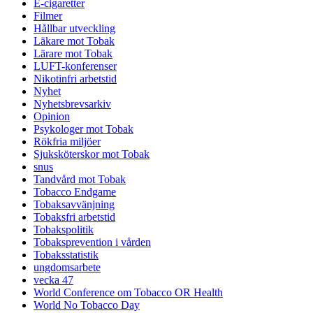
E-cigaretter
Filmer
Hållbar utveckling
Läkare mot Tobak
Lärare mot Tobak
LUFT-konferenser
Nikotinfri arbetstid
Nyhet
Nyhetsbrevsarkiv
Opinion
Psykologer mot Tobak
Rökfria miljöer
Sjuksköterskor mot Tobak
snus
Tandvård mot Tobak
Tobacco Endgame
Tobaksavvänjning
Tobaksfri arbetstid
Tobakspolitik
Tobaksprevention i vården
Tobaksstatistik
ungdomsarbete
vecka 47
World Conference om Tobacco OR Health
World No Tobacco Day