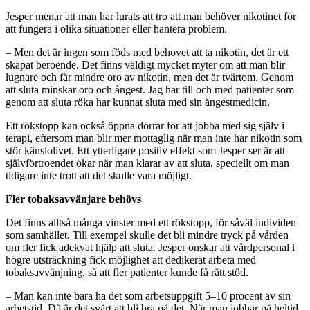
Jesper menar att man har lurats att tro att man behöver nikotinet för
att fungera i olika situationer eller hantera problem.
– Men det är ingen som föds med behovet att ta nikotin, det är ett
skapat beroende. Det finns väldigt mycket myter om att man blir
lugnare och får mindre oro av nikotin, men det är tvärtom. Genom
att sluta minskar oro och ångest. Jag har till och med patienter som
genom att sluta röka har kunnat sluta med sin ångestmedicin.
Ett rökstopp kan också öppna dörrar för att jobba med sig själv i
terapi, eftersom man blir mer mottaglig när man inte har nikotin som
stör känslolivet. Ett ytterligare positiv effekt som Jesper ser är att
självförtroendet ökar när man klarar av att sluta, speciellt om man
tidigare inte trott att det skulle vara möjligt.
Fler tobaksavvänjare behövs
Det finns alltså många vinster med ett rökstopp, för såväl individen
som samhället. Till exempel skulle det bli mindre tryck på vården
om fler fick adekvat hjälp att sluta. Jesper önskar att vårdpersonal i
högre utsträckning fick möjlighet att dedikerat arbeta med
tobaksavvänjning, så att fler patienter kunde få rätt stöd.
– Man kan inte bara ha det som arbetsuppgift 5–10 procent av sin
arbetstid. Då är det svårt att bli bra på det. När man jobbar på heltid