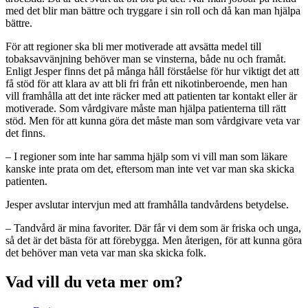
med det blir man bättre och tryggare i sin roll och då kan man hjälpa
bättre.
För att regioner ska bli mer motiverade att avsätta medel till
tobaksavvänjning behöver man se vinsterna, både nu och framåt.
Enligt Jesper finns det på många håll förståelse för hur viktigt det att
få stöd för att klara av att bli fri från ett nikotinberoende, men han
vill framhålla att det inte räcker med att patienten tar kontakt eller är
motiverade. Som vårdgivare måste man hjälpa patienterna till rätt
stöd. Men för att kunna göra det måste man som vårdgivare veta var
det finns.
– I regioner som inte har samma hjälp som vi vill man som läkare
kanske inte prata om det, eftersom man inte vet var man ska skicka
patienten.
Jesper avslutar intervjun med att framhålla tandvårdens betydelse.
– Tandvård är mina favoriter. Där får vi dem som är friska och unga,
så det är det bästa för att förebygga. Men återigen, för att kunna göra
det behöver man veta var man ska skicka folk.
Vad vill du veta mer om?