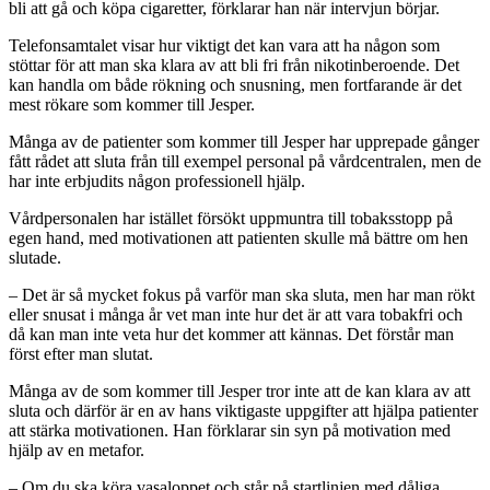
bli att gå och köpa cigaretter, förklarar han när intervjun börjar.
Telefonsamtalet visar hur viktigt det kan vara att ha någon som
stöttar för att man ska klara av att bli fri från nikotinberoende. Det
kan handla om både rökning och snusning, men fortfarande är det
mest rökare som kommer till Jesper.
Många av de patienter som kommer till Jesper har upprepade gånger
fått rådet att sluta från till exempel personal på vårdcentralen, men de
har inte erbjudits någon professionell hjälp.
Vårdpersonalen har istället försökt uppmuntra till tobaksstopp på
egen hand, med motivationen att patienten skulle må bättre om hen
slutade.
– Det är så mycket fokus på varför man ska sluta, men har man rökt
eller snusat i många år vet man inte hur det är att vara tobakfri och
då kan man inte veta hur det kommer att kännas. Det förstår man
först efter man slutat.
Många av de som kommer till Jesper tror inte att de kan klara av att
sluta och därför är en av hans viktigaste uppgifter att hjälpa patienter
att stärka motivationen. Han förklarar sin syn på motivation med
hjälp av en metafor.
– Om du ska köra vasaloppet och står på startlinjen med dåliga