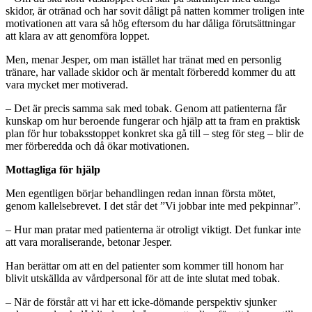
skidor, är otränad och har sovit dåligt på natten kommer troligen inte
motivationen att vara så hög eftersom du har dåliga förutsättningar
att klara av att genomföra loppet.
Men, menar Jesper, om man istället har tränat med en personlig
tränare, har vallade skidor och är mentalt förberedd kommer du att
vara mycket mer motiverad.
– Det är precis samma sak med tobak. Genom att patienterna får
kunskap om hur beroende fungerar och hjälp att ta fram en praktisk
plan för hur tobaksstoppet konkret ska gå till – steg för steg – blir de
mer förberedda och då ökar motivationen.
Mottagliga för hjälp
Men egentligen börjar behandlingen redan innan första mötet,
genom kallelsebrevet. I det står det ”Vi jobbar inte med pekpinnar”.
– Hur man pratar med patienterna är otroligt viktigt. Det funkar inte
att vara moraliserande, betonar Jesper.
Han berättar om att en del patienter som kommer till honom har
blivit utskällda av vårdpersonal för att de inte slutat med tobak.
– När de förstår att vi har ett icke-dömande perspektiv sjunker