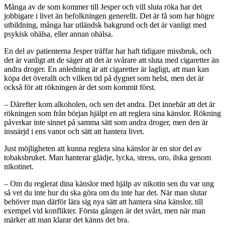
Många av de som kommer till Jesper och vill sluta röka har det
jobbigare i livet än befolkningen generellt. Det är få som har högre
utbildning, många har utländsk bakgrund och det är vanligt med
psykisk ohälsa, eller annan ohälsa.
En del av patienterna Jesper träffar har haft tidigare missbruk, och
det är vanligt att de säger att det är svårare att sluta med cigaretter än
andra droger. En anledning är att cigaretter är lagligt, att man kan
köpa det överallt och vilken tid på dygnet som helst, men det är
också för att rökningen är det som kommit först.
– Därefter kom alkoholen, och sen det andra. Det innebär att det är
rökningen som från början hjälpt en att reglera sina känslor. Rökning
påverkar inte sinnet på samma sätt som andra droger, men den är
insnärjd i ens vanor och sätt att hantera livet.
Just möjligheten att kunna reglera sina känslor är en stor del av
tobaksbruket. Man hanterar glädje, lycka, stress, oro, ilska genom
nikotinet.
– Om du reglerat dina känslor med hjälp av nikotin sen du var ung
så vet du inte hur du ska göra om du inte har det. När man slutar
behöver man därför lära sig nya sätt att hantera sina känslor, till
exempel vid konflikter. Första gången är det svårt, men när man
märker att man klarar det känns det bra.