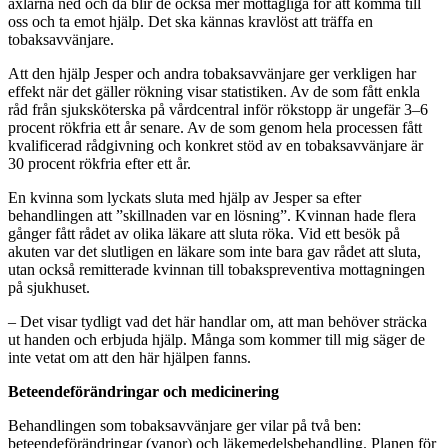
axlarna ned och då blir de också mer mottagliga för att komma till
oss och ta emot hjälp. Det ska kännas kravlöst att träffa en
tobaksavvänjare.
Att den hjälp Jesper och andra tobaksavvänjare ger verkligen har
effekt när det gäller rökning visar statistiken. Av de som fått enkla
råd från sjuksköterska på vårdcentral inför rökstopp är ungefär 3–6
procent rökfria ett år senare. Av de som genom hela processen fått
kvalificerad rådgivning och konkret stöd av en tobaksavvänjare är
30 procent rökfria efter ett år.
En kvinna som lyckats sluta med hjälp av Jesper sa efter
behandlingen att ”skillnaden var en lösning”. Kvinnan hade flera
gånger fått rådet av olika läkare att sluta röka. Vid ett besök på
akuten var det slutligen en läkare som inte bara gav rådet att sluta,
utan också remitterade kvinnan till tobakspreventiva mottagningen
på sjukhuset.
– Det visar tydligt vad det här handlar om, att man behöver sträcka
ut handen och erbjuda hjälp. Många som kommer till mig säger de
inte vetat om att den här hjälpen fanns.
Beteendeförändringar och medicinering
Behandlingen som tobaksavvänjare ger vilar på två ben:
beteendeförändringar (vanor) och läkemedelsbehandling. Planen för