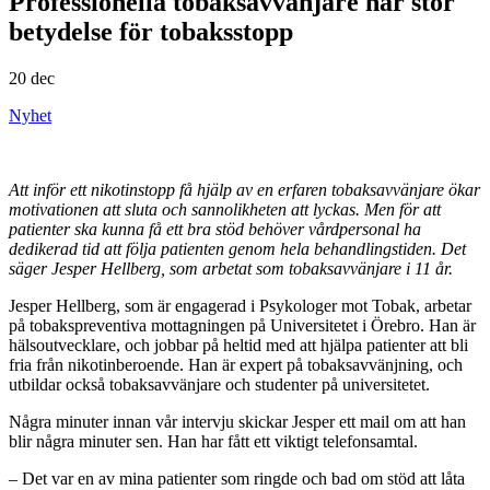
Professionella tobaksavvänjare har stor
betydelse för tobaksstopp
20 dec
Nyhet
Att inför ett nikotinstopp få hjälp av en erfaren tobaksavvänjare ökar
motivationen att sluta och sannolikheten att lyckas. Men för att
patienter ska kunna få ett bra stöd behöver vårdpersonal ha
dedikerad tid att följa patienten genom hela behandlingstiden. Det
säger Jesper Hellberg, som arbetat som tobaksavvänjare i 11 år.
Jesper Hellberg, som är engagerad i Psykologer mot Tobak, arbetar
på tobakspreventiva mottagningen på Universitetet i Örebro. Han är
hälsoutvecklare, och jobbar på heltid med att hjälpa patienter att bli
fria från nikotinberoende. Han är expert på tobaksavvänjning, och
utbildar också tobaksavvänjare och studenter på universitetet.
Några minuter innan vår intervju skickar Jesper ett mail om att han
blir några minuter sen. Han har fått ett viktigt telefonsamtal.
– Det var en av mina patienter som ringde och bad om stöd att låta