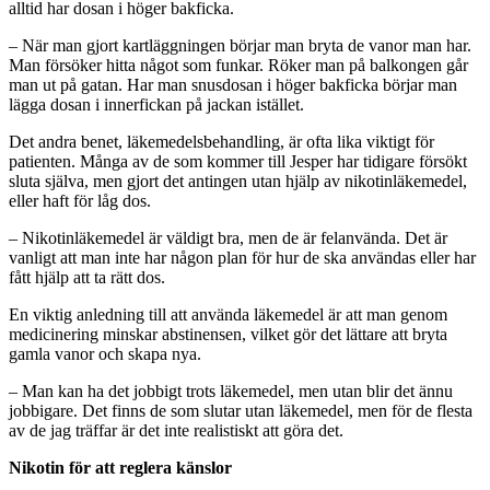
alltid har dosan i höger bakficka.
– När man gjort kartläggningen börjar man bryta de vanor man har.
Man försöker hitta något som funkar. Röker man på balkongen går
man ut på gatan. Har man snusdosan i höger bakficka börjar man
lägga dosan i innerfickan på jackan istället.
Det andra benet, läkemedelsbehandling, är ofta lika viktigt för
patienten. Många av de som kommer till Jesper har tidigare försökt
sluta själva, men gjort det antingen utan hjälp av nikotinläkemedel,
eller haft för låg dos.
– Nikotinläkemedel är väldigt bra, men de är felanvända. Det är
vanligt att man inte har någon plan för hur de ska användas eller har
fått hjälp att ta rätt dos.
En viktig anledning till att använda läkemedel är att man genom
medicinering minskar abstinensen, vilket gör det lättare att bryta
gamla vanor och skapa nya.
– Man kan ha det jobbigt trots läkemedel, men utan blir det ännu
jobbigare. Det finns de som slutar utan läkemedel, men för de flesta
av de jag träffar är det inte realistiskt att göra det.
Nikotin för att reglera känslor