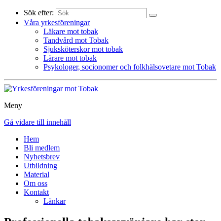
Sök efter:
Våra yrkesföreningar
Läkare mot tobak
Tandvård mot Tobak
Sjuksköterskor mot tobak
Lärare mot tobak
Psykologer, socionomer och folkhälsovetare mot Tobak
Meny
Gå vidare till innehåll
Hem
Bli medlem
Nyhetsbrev
Utbildning
Material
Om oss
Kontakt
Länkar