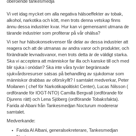
oberoende tankesmedja
Vi vet idag mycket om alla negativa hälsoeffekter av tobak,
alkohol, narkotika och kött, men trots denna vetskap finns
ännu dessa industrier kvar. Hur kan vi gemensamt utmana de
tärande industrier som profiterar på vår ohälsa?
Vi ser hur hälsokonsekvenser får delar av dessa industrier att
reagera och att de utmanas av andra varor och produkter, och
förändrade levnadsvanor, men trots detta är de väldigt starka.
Ska vi acceptera att människor far illa och kanske till och med
blir sjuka i onödan? Ska inte våra tyvärr begränsade
sjukvårdsresurser satsas på behandling av sjukdomar som
människor drabbas av oförskyllt? I samtalet medverkar, Peter
Moilanen ( chef för Narkotikapolitiskt Center), Lucas Nilsson (
ordförande för IOGT-NTO) Camilla Bergvall (ordförande för
Djurens rätt) och Lena Sjöberg (ordförande Tobaksfakta).
Farida al-Abani från Tankesmedjan Nocturum modererar
samtalet.
Medverkande:
Farida Al Albani, generalsekreterare, Tankesmedjan