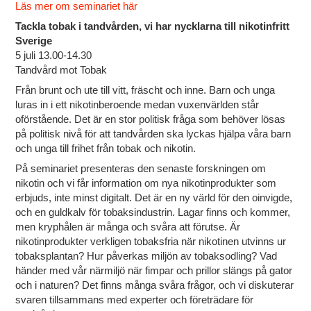
Läs mer om seminariet här
T
ackla tobak i tandvården, vi har nycklarna till nikotinfritt
Sverige
5 juli 13.00-14.30
Tandvård mot Tobak
Från brunt och ute till vitt, fräscht och inne. Barn och unga
luras in i ett nikotinberoende medan vuxenvärlden står
oförstående. Det är en stor politisk fråga som behöver lösas
på politisk nivå för att tandvården ska lyckas hjälpa våra barn
och unga till frihet från tobak och nikotin.
På seminariet presenteras den senaste forskningen om
nikotin och vi får information om nya nikotinprodukter som
erbjuds, inte minst digitalt. Det är en ny värld för den oinvigde,
och en guldkalv för tobaksindustrin. Lagar finns och kommer,
men kryphålen är många och svåra att förutse. Är
nikotinprodukter verkligen tobaksfria när nikotinen utvinns ur
tobaksplantan? Hur påverkas miljön av tobaksodling? Vad
händer med vår närmiljö när fimpar och prillor slängs på gator
och i naturen? Det finns många svåra frågor, och vi diskuterar
svaren tillsammans med experter och företrädare för