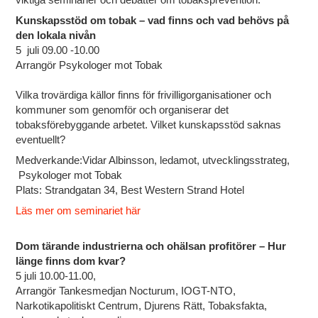
Kunskapsstöd om tobak – vad finns och vad behövs på
den lokala nivån
5
juli 09.00 -10.00
A
rrangör Psykologer mot Tobak
Vilka trovärdiga källor finns för frivilligorganisationer och
kommuner som genomför och organiserar det
tobaksförebyggande arbetet. Vilket kunskapsstöd saknas
eventuellt?
Medverkande:
Vidar Albinsson, ledamot, utvecklingsstrateg,
Psykologer mot Tobak
P
lats:
Strandgatan 34, Best Western Strand Hotel
Läs mer om seminariet här
Dom tärande industrierna och ohälsan profitörer – Hur
länge finns dom kvar?
5 juli 10.00-11.00,
Arrangör Tankesmedjan Nocturum, IOGT-NTO,
Narkotikapolitiskt Centrum, Djurens Rätt, Tobaksfakta,