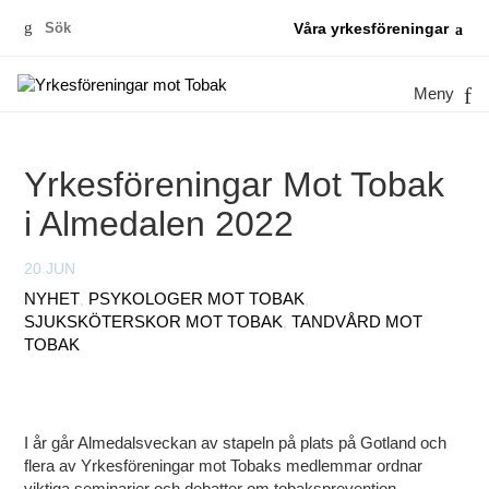
Sök
Våra yrkesföreningar
efter:
Meny
Yrkesföreningar Mot Tobak
i Almedalen 2022
20 JUN
NYHET
,
PSYKOLOGER MOT TOBAK
,
SJUKSKÖTERSKOR MOT TOBAK
,
TANDVÅRD MOT
TOBAK
I år går Almedalsveckan av stapeln på plats på Gotland och
flera av Yrkesföreningar mot Tobaks medlemmar ordnar
viktiga seminarier och debatter om tobaksprevention.