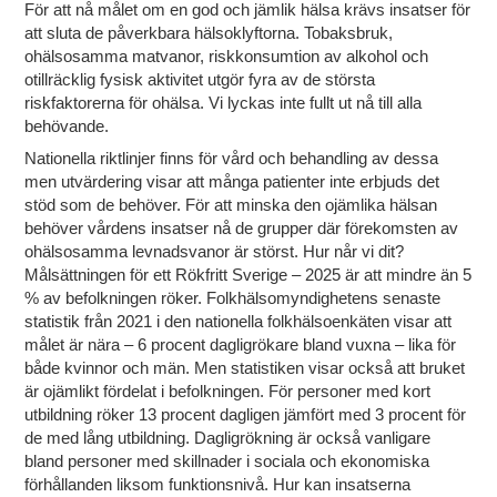
För att nå målet om en god och jämlik hälsa krävs insatser för
att sluta de påverkbara hälsoklyftorna. Tobaksbruk,
ohälsosamma matvanor, riskkonsumtion av alkohol och
otillräcklig fysisk aktivitet utgör fyra av de största
riskfaktorerna för ohälsa. Vi lyckas inte fullt ut nå till alla
behövande.
Nationella riktlinjer finns för vård och behandling av dessa
men utvärdering visar att många patienter inte erbjuds det
stöd som de behöver. För att minska den ojämlika hälsan
behöver vårdens insatser nå de grupper där förekomsten av
ohälsosamma levnadsvanor är störst. Hur når vi dit?
Målsättningen för ett Rökfritt Sverige – 2025 är att mindre än 5
% av befolkningen röker. Folkhälsomyndighetens senaste
statistik från 2021 i den nationella folkhälsoenkäten visar att
målet är nära – 6 procent dagligrökare bland vuxna – lika för
både kvinnor och män. Men statistiken visar också att bruket
är ojämlikt fördelat i befolkningen. För personer med kort
utbildning röker 13 procent dagligen jämfört med 3 procent för
de med lång utbildning. Dagligrökning är också vanligare
bland personer med skillnader i sociala och ekonomiska
förhållanden liksom funktionsnivå. Hur kan insatserna