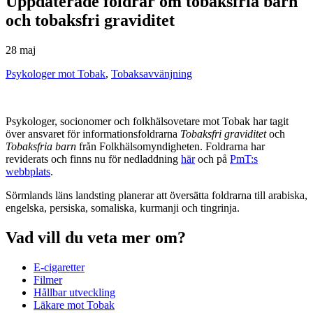
Uppdaterade foldrar om tobaksfria barn
och tobaksfri graviditet
28 maj
Psykologer mot Tobak
,
Tobaksavvänjning
Psykologer, socionomer och folkhälsovetare mot Tobak har tagit
över ansvaret för informationsfoldrarna
Tobaksfri graviditet
och
Tobaksfria barn
från Folkhälsomyndigheten. Foldrarna har
reviderats och finns nu för nedladdning
här
och på
PmT:s
webbplats
.
Sörmlands läns landsting planerar att översätta foldrarna till arabiska,
engelska, persiska, somaliska, kurmanji och tingrinja.
Vad vill du veta mer om?
E-cigaretter
Filmer
Hållbar utveckling
Läkare mot Tobak