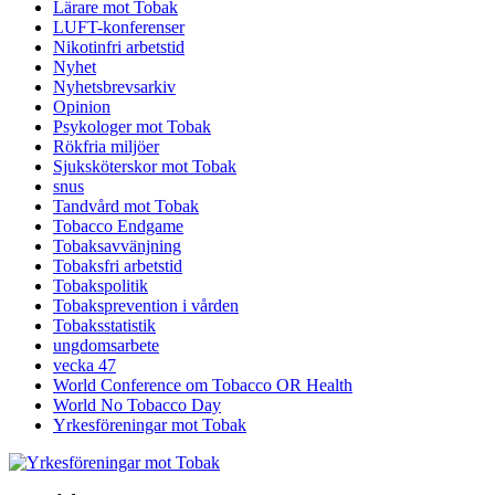
Lärare mot Tobak
LUFT-konferenser
Nikotinfri arbetstid
Nyhet
Nyhetsbrevsarkiv
Opinion
Psykologer mot Tobak
Rökfria miljöer
Sjuksköterskor mot Tobak
snus
Tandvård mot Tobak
Tobacco Endgame
Tobaksavvänjning
Tobaksfri arbetstid
Tobakspolitik
Tobaksprevention i vården
Tobaksstatistik
ungdomsarbete
vecka 47
World Conference om Tobacco OR Health
World No Tobacco Day
Yrkesföreningar mot Tobak