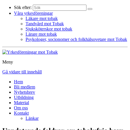
Sök efter:
Våra yrkesföreningar
Läkare mot tobak
Tandvård mot Tobak
Sjuksköterskor mot tobak
Lärare mot tobak
Psykologer, socionomer och folkhälsovetare mot Tobak
Meny
Gå vidare till innehåll
Hem
Bli medlem
Nyhetsbrev
Utbildning
Material
Om oss
Kontakt
Länkar