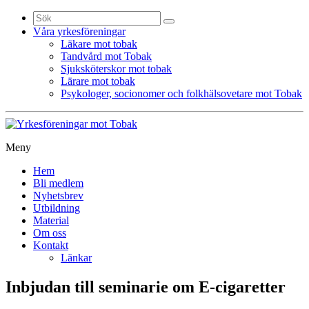
Sök
efter:
Våra yrkesföreningar
Läkare mot tobak
Tandvård mot Tobak
Sjuksköterskor mot tobak
Lärare mot tobak
Psykologer, socionomer och folkhälsovetare mot Tobak
Meny
Gå
Hem
vidare
Bli medlem
till
Nyhetsbrev
innehåll
Utbildning
Material
Om oss
Kontakt
Länkar
Inbjudan till seminarie om E-cigaretter