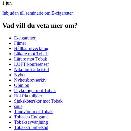
1 jun
Inbjudan till seminarie om E-cigaretter
Vad vill du veta mer om?
E-cigaretter
Filmer
Hållbar utveckling
Läkare mot Tobak
Lärare mot Tobak
LUFT-konferenser
Nikotinfri arbetstid
Nyhet
Nyhetsbrevsarkiv
Opinion
Psykologer mot Tobak
Rökfria miljöer
Sjuksköterskor mot Tobak
snus
Tandvård mot Tobak
Tobacco Endgame
Tobaksavvänjning
Tobaksfri arbetstid