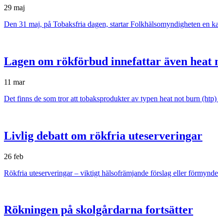
29 maj
Den 31 maj, på Tobaksfria dagen, startar Folkhälsomyndigheten en 
Lagen om rökförbud innefattar även heat 
11 mar
Det finns de som tror att tobaksprodukter av typen heat not burn (htp
Livlig debatt om rökfria uteserveringar
26 feb
Rökfria uteserveringar – viktigt hälsofrämjande förslag eller förmynd
Rökningen på skolgårdarna fortsätter