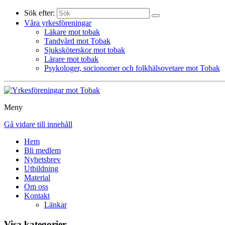
Sök efter:
Våra yrkesföreningar
Läkare mot tobak
Tandvård mot Tobak
Sjuksköterskor mot tobak
Lärare mot tobak
Psykologer, socionomer och folkhälsovetare mot Tobak
Meny
Gå vidare till innehåll
Hem
Bli medlem
Nyhetsbrev
Utbildning
Material
Om oss
Kontakt
Länkar
Visa kategorier