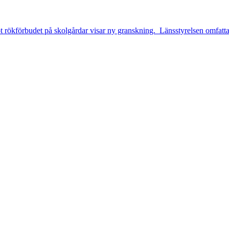
ot rökförbudet på skolgårdar visar ny granskning. Länsstyrelsen omfa