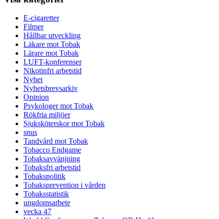
E-cigaretter
Filmer
Hållbar utveckling
Läkare mot Tobak
Lärare mot Tobak
LUFT-konferenser
Nikotinfri arbetstid
Nyhet
Nyhetsbrevsarkiv
Opinion
Psykologer mot Tobak
Rökfria miljöer
Sjuksköterskor mot Tobak
snus
Tandvård mot Tobak
Tobacco Endgame
Tobaksavvänjning
Tobaksfri arbetstid
Tobakspolitik
Tobaksprevention i vården
Tobaksstatistik
ungdomsarbete
vecka 47