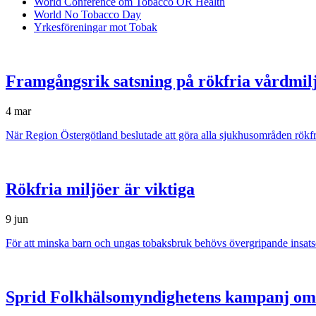
World Conference om Tobacco OR Health
World No Tobacco Day
Yrkesföreningar mot Tobak
Framgångsrik satsning på rökfria vårdmil
4 mar
När Region Östergötland beslutade att göra alla sjukhusområden rökfria
Rökfria miljöer är viktiga
9 jun
För att minska barn och ungas tobaksbruk behövs övergripande insats
Sprid Folkhälsomyndighetens kampanj om 