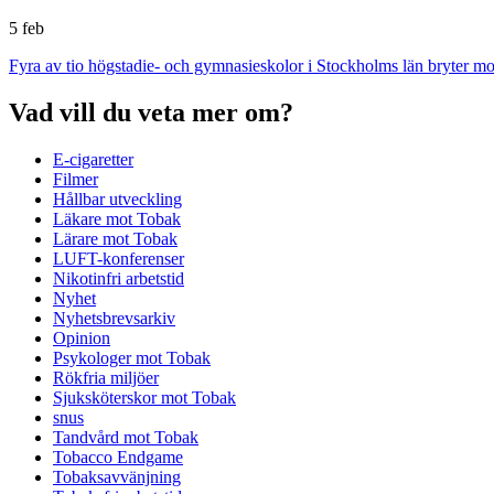
5 feb
Fyra av tio högstadie- och gymnasieskolor i Stockholms län bryter m
Vad vill du veta mer om?
E-cigaretter
Filmer
Hållbar utveckling
Läkare mot Tobak
Lärare mot Tobak
LUFT-konferenser
Nikotinfri arbetstid
Nyhet
Nyhetsbrevsarkiv
Opinion
Psykologer mot Tobak
Rökfria miljöer
Sjuksköterskor mot Tobak
snus
Tandvård mot Tobak
Tobacco Endgame
Tobaksavvänjning