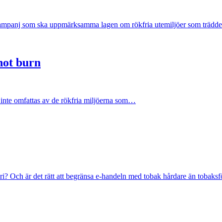
kampanj som ska uppmärksamma lagen om rökfria utemiljöer som trädd
not burn
) inte omfattas av de rökfria miljöerna som…
eri? Och är det rätt att begränsa e-handeln med tobak hårdare än tobak