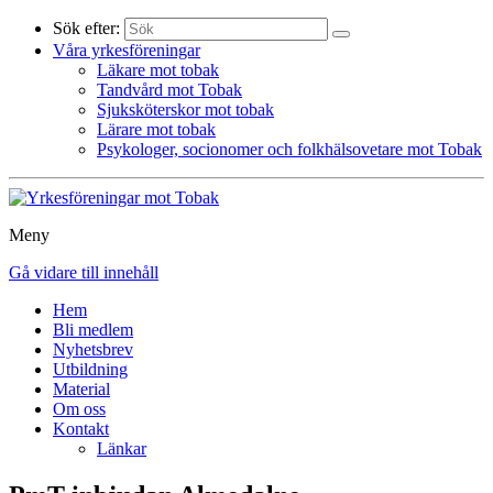
Sök efter:
Våra yrkesföreningar
Läkare mot tobak
Tandvård mot Tobak
Sjuksköterskor mot tobak
Lärare mot tobak
Psykologer, socionomer och folkhälsovetare mot Tobak
Meny
Gå vidare till innehåll
Hem
Bli medlem
Nyhetsbrev
Utbildning
Material
Om oss
Kontakt
Länkar