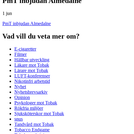
PmT inbjudan Almedalne
1 jun
PmT inbjudan Almedalne
Vad vill du veta mer om?
E-cigaretter
Filmer
Hållbar utveckling
Läkare mot Tobak
Lärare mot Tobak
LUFT-konferenser
Nikotinfri arbetstid
Nyhet
Nyhetsbrevsarkiv
Opinion
Psykologer mot Tobak
Rökfria miljöer
Sjuksköterskor mot Tobak
snus
Tandvård mot Tobak
Tobacco Endgame