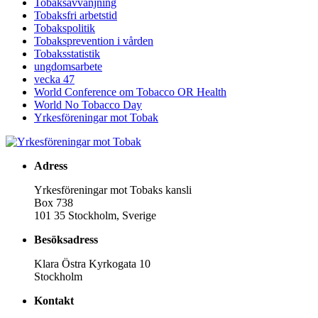
Tobaksavvänjning
Tobaksfri arbetstid
Tobakspolitik
Tobaksprevention i vården
Tobaksstatistik
ungdomsarbete
vecka 47
World Conference om Tobacco OR Health
World No Tobacco Day
Yrkesföreningar mot Tobak
Adress
Yrkesföreningar mot Tobaks kansli
Box 738
101 35 Stockholm, Sverige
Besöksadress
Klara Östra Kyrkogata 10
Stockholm
Kontakt