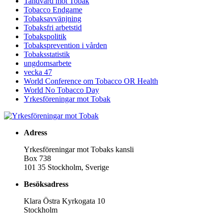
Tandvård mot Tobak
Tobacco Endgame
Tobaksavvänjning
Tobaksfri arbetstid
Tobakspolitik
Tobaksprevention i vården
Tobaksstatistik
ungdomsarbete
vecka 47
World Conference om Tobacco OR Health
World No Tobacco Day
Yrkesföreningar mot Tobak
Adress
Yrkesföreningar mot Tobaks kansli
Box 738
101 35 Stockholm, Sverige
Besöksadress
Klara Östra Kyrkogata 10
Stockholm