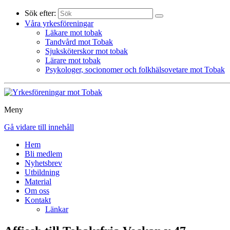
Sök efter:
Våra yrkesföreningar
Läkare mot tobak
Tandvård mot Tobak
Sjuksköterskor mot tobak
Lärare mot tobak
Psykologer, socionomer och folkhälsovetare mot Tobak
Meny
Gå vidare till innehåll
Hem
Bli medlem
Nyhetsbrev
Utbildning
Material
Om oss
Kontakt
Länkar