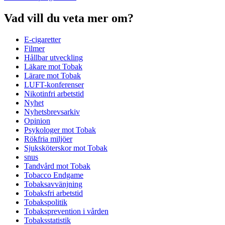
Vad vill du veta mer om?
E-cigaretter
Filmer
Hållbar utveckling
Läkare mot Tobak
Lärare mot Tobak
LUFT-konferenser
Nikotinfri arbetstid
Nyhet
Nyhetsbrevsarkiv
Opinion
Psykologer mot Tobak
Rökfria miljöer
Sjuksköterskor mot Tobak
snus
Tandvård mot Tobak
Tobacco Endgame
Tobaksavvänjning
Tobaksfri arbetstid
Tobakspolitik
Tobaksprevention i vården
Tobaksstatistik