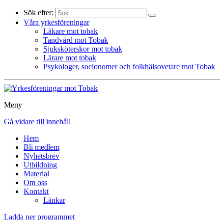
Sök efter:
Våra yrkesföreningar
Läkare mot tobak
Tandvård mot Tobak
Sjuksköterskor mot tobak
Lärare mot tobak
Psykologer, socionomer och folkhälsovetare mot Tobak
Meny
Gå vidare till innehåll
Hem
Bli medlem
Nyhetsbrev
Utbildning
Material
Om oss
Kontakt
Länkar
Ladda ner programmet