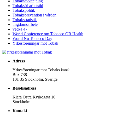
Tobaksavvänjning
Tobaksfri arbetstid
Tobakspolitik
Tobaksprevention i vården
Tobaksstatistik
ungdomsarbete
vecka 47
World Conference om Tobacco OR Health
World No Tobacco Day
Yrkesföreningar mot Tobak
Adress
Yrkesföreningar mot Tobaks kansli
Box 738
101 35 Stockholm, Sverige
Besöksadress
Klara Östra Kyrkogata 10
Stockholm
Kontakt