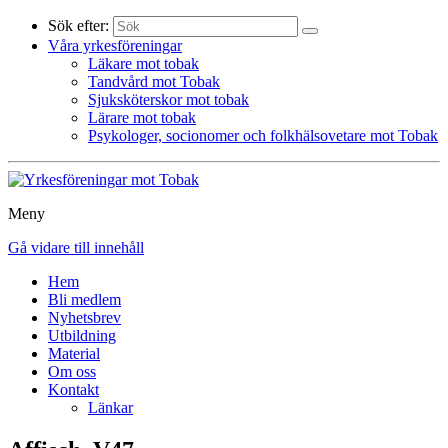
Sök efter:
Våra yrkesföreningar
Läkare mot tobak
Tandvård mot Tobak
Sjuksköterskor mot tobak
Lärare mot tobak
Psykologer, socionomer och folkhälsovetare mot Tobak
Meny
Gå vidare till innehåll
Hem
Bli medlem
Nyhetsbrev
Utbildning
Material
Om oss
Kontakt
Länkar