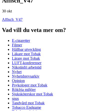
Affisch_V47
30 okt
Affisch_V47
Vad vill du veta mer om?
E-cigaretter
Filmer
Hållbar utveckling
Läkare mot Tobak
Lärare mot Tobak
LUFT-konferenser
Nikotinfri arbetstid
Nyhet
Nyhetsbrevsarkiv
Opinion
Psykologer mot Tobak
Rökfria miljöer
Sjuksköterskor mot Tobak
snus
Tandvård mot Tobak
Tobacco Endgame