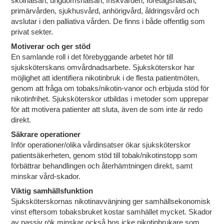
skolhälsan, ungdomshälsan, friskvården, företagshälsan,
primärvården, sjukhusvård, anhörigvård, åldringsvård och
avslutar i den palliativa vården. De finns i både offentlig som
privat sekter.
Motiverar och ger stöd
En samlande roll i det förebyggande arbetet hör till
sjuksköterskans omvårdnadsarbete. Sjuksköterskor har
möjlighet att identifiera nikotinbruk i de flesta patientmöten,
genom att fråga om tobaks/nikotin-vanor och erbjuda stöd för
nikotinfrihet. Sjuksköterskor utbildas i metoder som upprepar
för att motivera patienter att sluta, även de som inte är redo
direkt.
Säkrare operationer
Inför operationer/olika vårdinsatser ökar sjuksköterskor
patientsäkerheten, genom stöd till tobak/nikotinstopp som
förbättrar behandlingen och återhämtningen direkt, samt
minskar vård-skador.
Viktig samhällsfunktion
Sjuksköterskornas nikotinavvänjning ger samhällsekonomisk
vinst eftersom tobaksbruket kostar samhället mycket. Skador
av passiv rök minskar också hos icke nikotinbrukare som