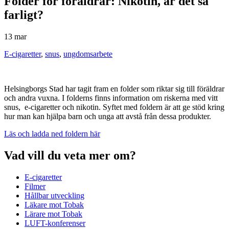
Folder för föräldrar: Nikotin, är det så
farligt?
13 mar
E-cigaretter
,
snus
,
ungdomsarbete
Helsingborgs Stad har tagit fram en folder som riktar sig till föräldrar
och andra vuxna. I folderns finns information om riskerna med vitt
snus, e-cigaretter och nikotin. Syftet med foldern är att ge stöd kring
hur man kan hjälpa barn och unga att avstå från dessa produkter.
Läs och ladda ned foldern här
Vad vill du veta mer om?
E-cigaretter
Filmer
Hållbar utveckling
Läkare mot Tobak
Lärare mot Tobak
LUFT-konferenser