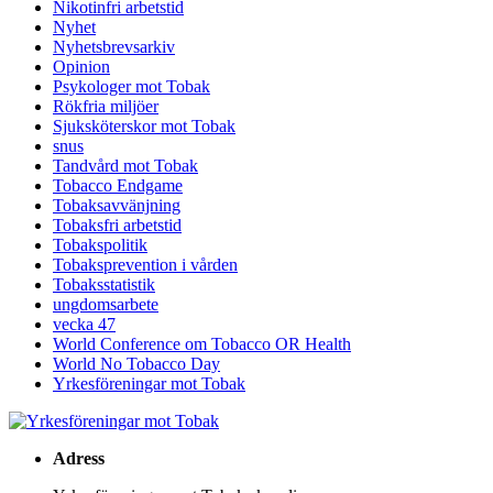
Nikotinfri arbetstid
Nyhet
Nyhetsbrevsarkiv
Opinion
Psykologer mot Tobak
Rökfria miljöer
Sjuksköterskor mot Tobak
snus
Tandvård mot Tobak
Tobacco Endgame
Tobaksavvänjning
Tobaksfri arbetstid
Tobakspolitik
Tobaksprevention i vården
Tobaksstatistik
ungdomsarbete
vecka 47
World Conference om Tobacco OR Health
World No Tobacco Day
Yrkesföreningar mot Tobak
Adress