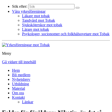
Sök efter:
Våra yrkesföreningar
Läkare mot tobak
Tandvård mot Tobak
Sjuksköterskor mot tobak
Lärare mot tobak
Psykologer, socionomer och folkhälsovetare mot Tobak
Meny
Gå vidare till innehåll
Hem
Bli medlem
Nyhetsbrev
Utbildning
Material
Om oss
Kontakt
Länkar