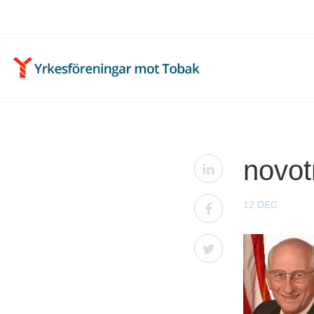
novot
12 DEC