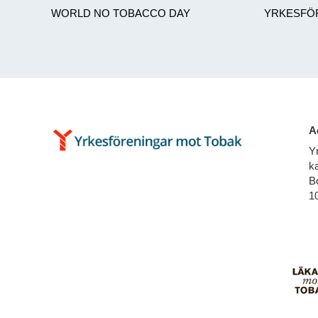
WORLD NO TOBACCO DAY
YRKESFÖ
A
Y
ka
B
1