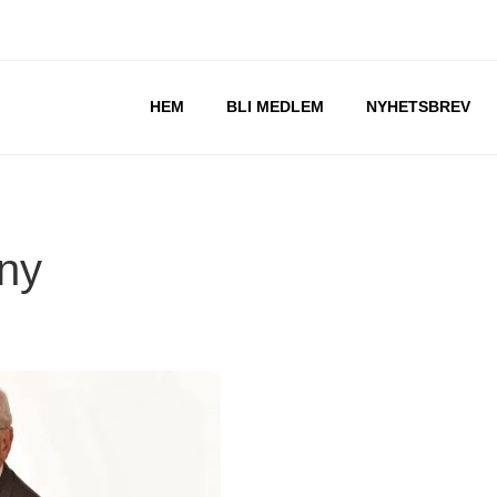
Gå
HEM
BLI MEDLEM
NYHETSBREV
vidare
till
innehåll
ny