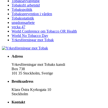
Tobaksavvänjning
Tobaksfri arbetstid
Tobakspolitik
Tobaksprevention i vården
Tobaksstatistik
ungdomsarbete
vecka 47
World Conference om Tobacco OR Health
World No Tobacco Day
Yrkesföreningar mot Tobak
Adress
Yrkesföreningar mot Tobaks kansli
Box 738
101 35 Stockholm, Sverige
Besöksadress
Klara Östra Kyrkogata 10
Stockholm
Kontakt