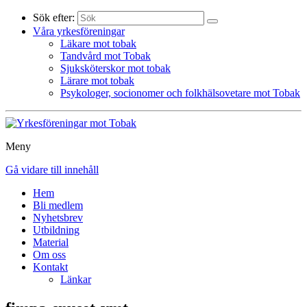
Sök efter:
Våra yrkesföreningar
Läkare mot tobak
Tandvård mot Tobak
Sjuksköterskor mot tobak
Lärare mot tobak
Psykologer, socionomer och folkhälsovetare mot Tobak
Meny
Gå vidare till innehåll
Hem
Bli medlem
Nyhetsbrev
Utbildning
Material
Om oss
Kontakt
Länkar