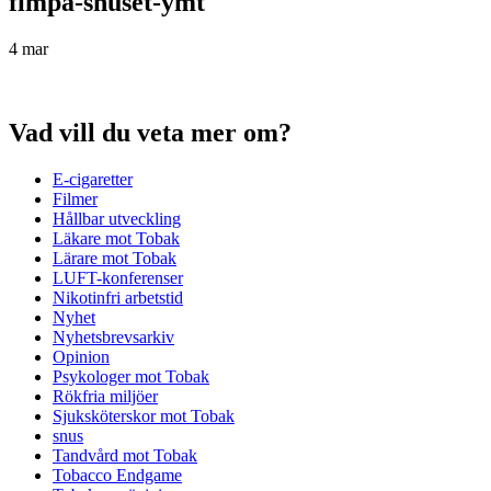
fimpa-snuset-ymt
4 mar
Vad vill du veta mer om?
E-cigaretter
Filmer
Hållbar utveckling
Läkare mot Tobak
Lärare mot Tobak
LUFT-konferenser
Nikotinfri arbetstid
Nyhet
Nyhetsbrevsarkiv
Opinion
Psykologer mot Tobak
Rökfria miljöer
Sjuksköterskor mot Tobak
snus
Tandvård mot Tobak
Tobacco Endgame