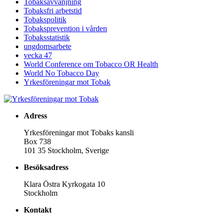
Tobaksavvänjning
Tobaksfri arbetstid
Tobakspolitik
Tobaksprevention i vården
Tobaksstatistik
ungdomsarbete
vecka 47
World Conference om Tobacco OR Health
World No Tobacco Day
Yrkesföreningar mot Tobak
Adress
Yrkesföreningar mot Tobaks kansli
Box 738
101 35 Stockholm, Sverige
Besöksadress
Klara Östra Kyrkogata 10
Stockholm
Kontakt