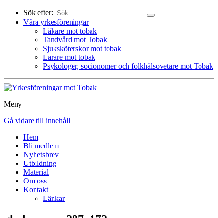
Sök efter:
Våra yrkesföreningar
Läkare mot tobak
Tandvård mot Tobak
Sjuksköterskor mot tobak
Lärare mot tobak
Psykologer, socionomer och folkhälsovetare mot Tobak
Meny
Gå vidare till innehåll
Hem
Bli medlem
Nyhetsbrev
Utbildning
Material
Om oss
Kontakt
Länkar