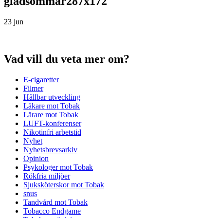
gladsommar287x172
23 jun
Vad vill du veta mer om?
E-cigaretter
Filmer
Hållbar utveckling
Läkare mot Tobak
Lärare mot Tobak
LUFT-konferenser
Nikotinfri arbetstid
Nyhet
Nyhetsbrevsarkiv
Opinion
Psykologer mot Tobak
Rökfria miljöer
Sjuksköterskor mot Tobak
snus
Tandvård mot Tobak
Tobacco Endgame