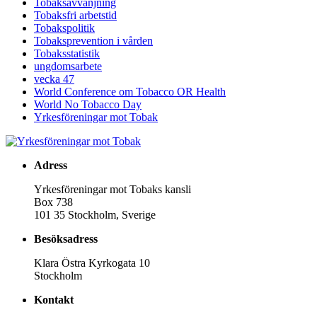
Tobaksavvänjning
Tobaksfri arbetstid
Tobakspolitik
Tobaksprevention i vården
Tobaksstatistik
ungdomsarbete
vecka 47
World Conference om Tobacco OR Health
World No Tobacco Day
Yrkesföreningar mot Tobak
Adress
Yrkesföreningar mot Tobaks kansli
Box 738
101 35 Stockholm, Sverige
Besöksadress
Klara Östra Kyrkogata 10
Stockholm
Kontakt