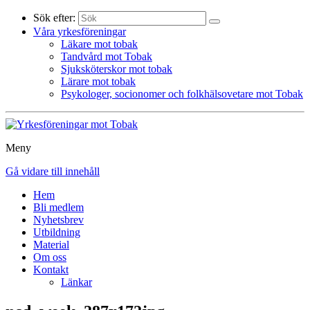
Sök efter:
Våra yrkesföreningar
Läkare mot tobak
Tandvård mot Tobak
Sjuksköterskor mot tobak
Lärare mot tobak
Psykologer, socionomer och folkhälsovetare mot Tobak
Meny
Gå vidare till innehåll
Hem
Bli medlem
Nyhetsbrev
Utbildning
Material
Om oss
Kontakt
Länkar