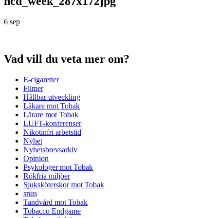
ncd_week_287x172jpg
6 sep
Vad vill du veta mer om?
E-cigaretter
Filmer
Hållbar utveckling
Läkare mot Tobak
Lärare mot Tobak
LUFT-konferenser
Nikotinfri arbetstid
Nyhet
Nyhetsbrevsarkiv
Opinion
Psykologer mot Tobak
Rökfria miljöer
Sjuksköterskor mot Tobak
snus
Tandvård mot Tobak
Tobacco Endgame