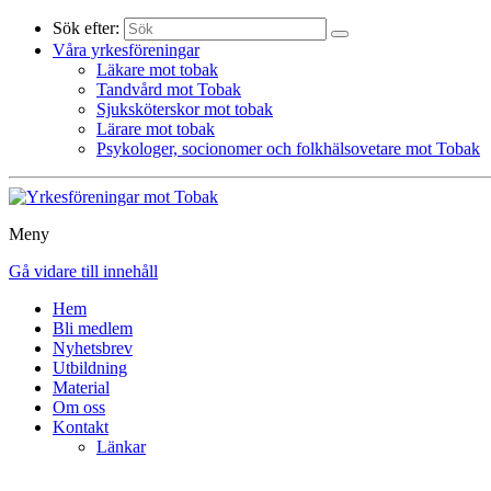
Sök efter:
Våra yrkesföreningar
Läkare mot tobak
Tandvård mot Tobak
Sjuksköterskor mot tobak
Lärare mot tobak
Psykologer, socionomer och folkhälsovetare mot Tobak
Meny
Gå vidare till innehåll
Hem
Bli medlem
Nyhetsbrev
Utbildning
Material
Om oss
Kontakt
Länkar