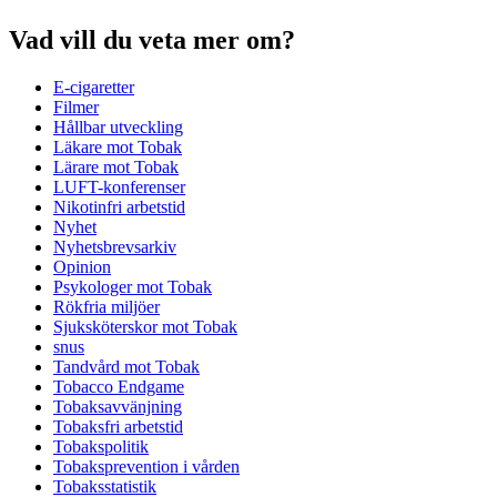
Vad vill du veta mer om?
E-cigaretter
Filmer
Hållbar utveckling
Läkare mot Tobak
Lärare mot Tobak
LUFT-konferenser
Nikotinfri arbetstid
Nyhet
Nyhetsbrevsarkiv
Opinion
Psykologer mot Tobak
Rökfria miljöer
Sjuksköterskor mot Tobak
snus
Tandvård mot Tobak
Tobacco Endgame
Tobaksavvänjning
Tobaksfri arbetstid
Tobakspolitik
Tobaksprevention i vården
Tobaksstatistik