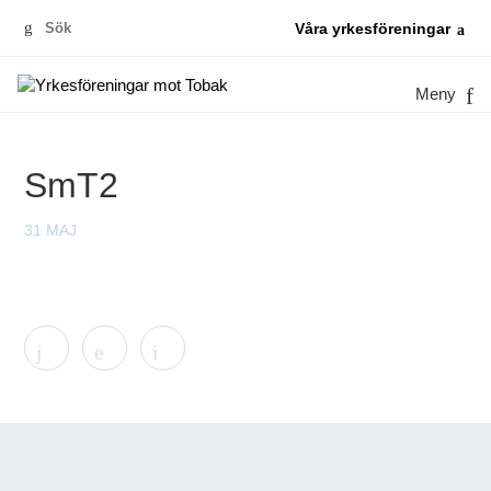
Sök
Våra yrkesföreningar
efter:
Meny
SmT2
31 MAJ