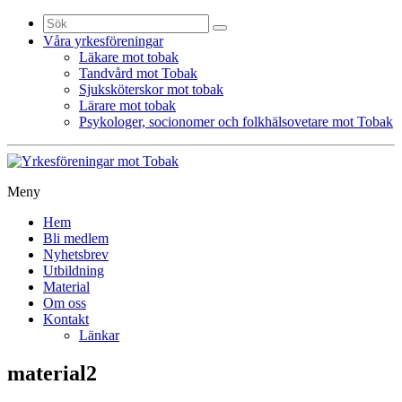
Sök
efter:
Våra yrkesföreningar
Läkare mot tobak
Tandvård mot Tobak
Sjuksköterskor mot tobak
Lärare mot tobak
Psykologer, socionomer och folkhälsovetare mot Tobak
Meny
Gå
Hem
vidare
Bli medlem
till
Nyhetsbrev
innehåll
Utbildning
Material
Om oss
Kontakt
Länkar
material2