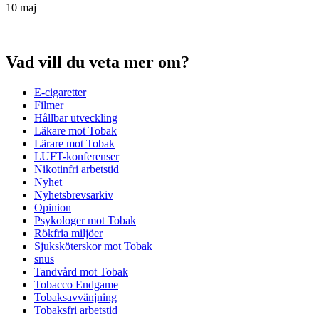
10 maj
Vad vill du veta mer om?
E-cigaretter
Filmer
Hållbar utveckling
Läkare mot Tobak
Lärare mot Tobak
LUFT-konferenser
Nikotinfri arbetstid
Nyhet
Nyhetsbrevsarkiv
Opinion
Psykologer mot Tobak
Rökfria miljöer
Sjuksköterskor mot Tobak
snus
Tandvård mot Tobak
Tobacco Endgame
Tobaksavvänjning
Tobaksfri arbetstid