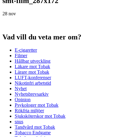
smt-film_287x172
28 nov
Vad vill du veta mer om?
E-cigaretter
Filmer
Hållbar utveckling
Läkare mot Tobak
Lärare mot Tobak
LUFT-konferenser
Nikotinfri arbetstid
Nyhet
Nyhetsbrevsarkiv
Opinion
Psykologer mot Tobak
Rökfria miljöer
Sjuksköterskor mot Tobak
snus
Tandvård mot Tobak
Tobacco Endgame