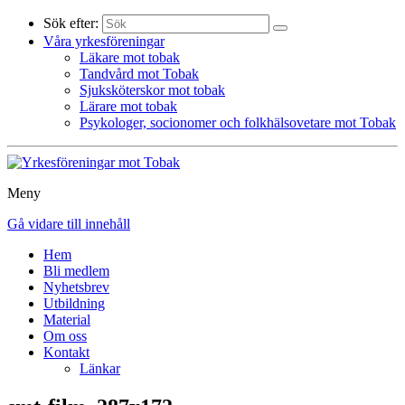
Sök efter:
Våra yrkesföreningar
Läkare mot tobak
Tandvård mot Tobak
Sjuksköterskor mot tobak
Lärare mot tobak
Psykologer, socionomer och folkhälsovetare mot Tobak
Meny
Gå vidare till innehåll
Hem
Bli medlem
Nyhetsbrev
Utbildning
Material
Om oss
Kontakt
Länkar