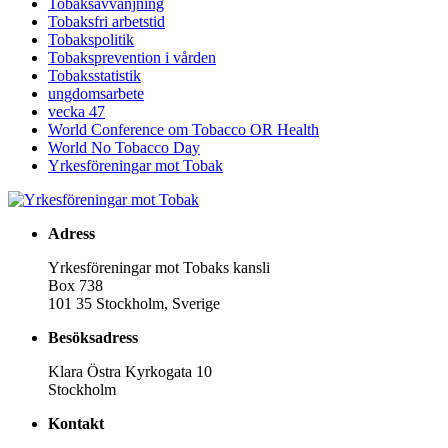
Tobaksavvänjning
Tobaksfri arbetstid
Tobakspolitik
Tobaksprevention i vården
Tobaksstatistik
ungdomsarbete
vecka 47
World Conference om Tobacco OR Health
World No Tobacco Day
Yrkesföreningar mot Tobak
Adress
Yrkesföreningar mot Tobaks kansli
Box 738
101 35 Stockholm, Sverige
Besöksadress
Klara Östra Kyrkogata 10
Stockholm
Kontakt