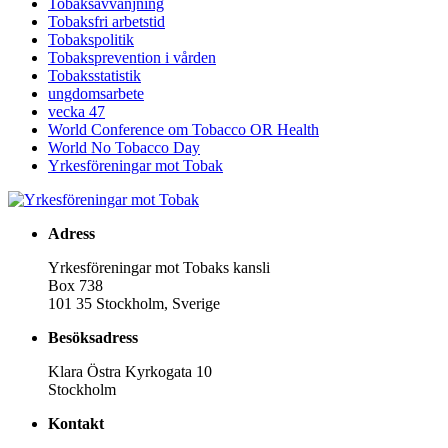
Tobaksavvänjning
Tobaksfri arbetstid
Tobakspolitik
Tobaksprevention i vården
Tobaksstatistik
ungdomsarbete
vecka 47
World Conference om Tobacco OR Health
World No Tobacco Day
Yrkesföreningar mot Tobak
Adress
Yrkesföreningar mot Tobaks kansli
Box 738
101 35 Stockholm, Sverige
Besöksadress
Klara Östra Kyrkogata 10
Stockholm
Kontakt