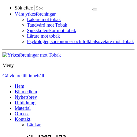
Sök efter:
Våra yrkesföreningar
Läkare mot tobak
Tandvård mot Tobak
Sjuksköterskor mot tobak
Lärare mot tobak
Psykologer, socionomer och folkhälsovetare mot Tobak
Meny
Gå vidare till innehåll
Hem
Bli medlem
Nyhetsbrev
Utbildning
Material
Om oss
Kontakt
Länkar