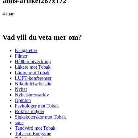
anns-artikel287x172
4 mar
Vad vill du veta mer om?
E-cigaretter
Filmer
Hållbar utveckling
Läkare mot Tobak
Lärare mot Tobak
LUFT-konferenser
Nikotinfri arbetstid
Nyhet
Nyhetsbrevsarkiv
Opinion
Psykologer mot Tobak
Rökfria miljöer
Sjuksköterskor mot Tobak
snus
Tandvård mot Tobak
Tobacco Endgame