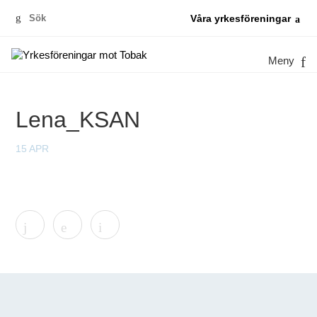
Sök
Våra yrkesföreningar
efter:
Meny
Lena_KSAN
15 APR