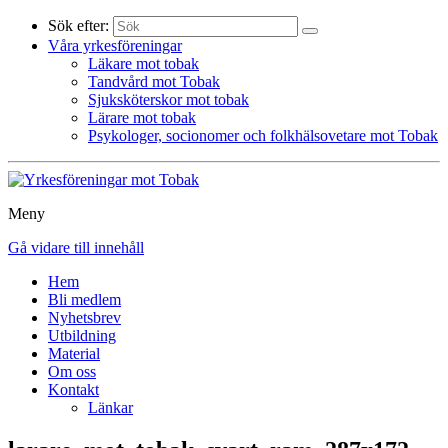
Sök efter:
Våra yrkesföreningar
Läkare mot tobak
Tandvård mot Tobak
Sjuksköterskor mot tobak
Lärare mot tobak
Psykologer, socionomer och folkhälsovetare mot Tobak
Meny
Gå vidare till innehåll
Hem
Bli medlem
Nyhetsbrev
Utbildning
Material
Om oss
Kontakt
Länkar