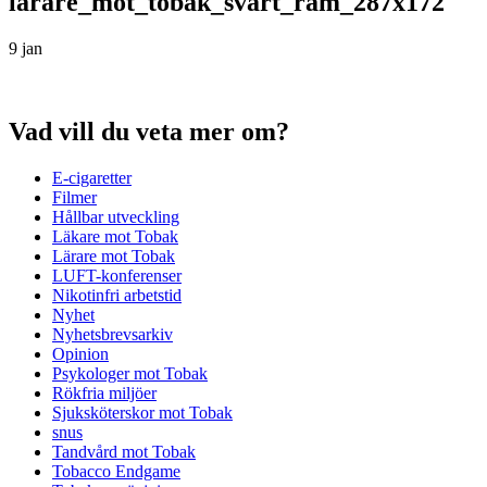
larare_mot_tobak_svart_ram_287x172
9 jan
Vad vill du veta mer om?
E-cigaretter
Filmer
Hållbar utveckling
Läkare mot Tobak
Lärare mot Tobak
LUFT-konferenser
Nikotinfri arbetstid
Nyhet
Nyhetsbrevsarkiv
Opinion
Psykologer mot Tobak
Rökfria miljöer
Sjuksköterskor mot Tobak
snus
Tandvård mot Tobak
Tobacco Endgame