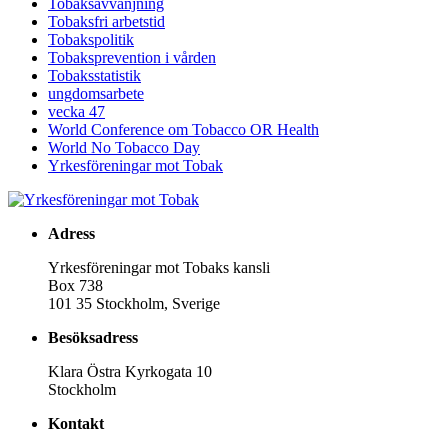
Tobaksavvänjning
Tobaksfri arbetstid
Tobakspolitik
Tobaksprevention i vården
Tobaksstatistik
ungdomsarbete
vecka 47
World Conference om Tobacco OR Health
World No Tobacco Day
Yrkesföreningar mot Tobak
Adress
Yrkesföreningar mot Tobaks kansli
Box 738
101 35 Stockholm, Sverige
Besöksadress
Klara Östra Kyrkogata 10
Stockholm
Kontakt