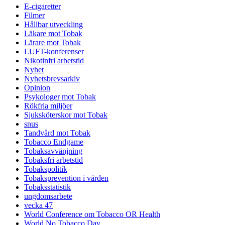
E-cigaretter
Filmer
Hållbar utveckling
Läkare mot Tobak
Lärare mot Tobak
LUFT-konferenser
Nikotinfri arbetstid
Nyhet
Nyhetsbrevsarkiv
Opinion
Psykologer mot Tobak
Rökfria miljöer
Sjuksköterskor mot Tobak
snus
Tandvård mot Tobak
Tobacco Endgame
Tobaksavvänjning
Tobaksfri arbetstid
Tobakspolitik
Tobaksprevention i vården
Tobaksstatistik
ungdomsarbete
vecka 47
World Conference om Tobacco OR Health
World No Tobacco Day