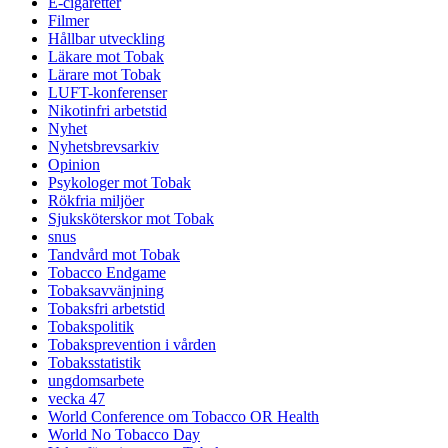
E-cigaretter
Filmer
Hållbar utveckling
Läkare mot Tobak
Lärare mot Tobak
LUFT-konferenser
Nikotinfri arbetstid
Nyhet
Nyhetsbrevsarkiv
Opinion
Psykologer mot Tobak
Rökfria miljöer
Sjuksköterskor mot Tobak
snus
Tandvård mot Tobak
Tobacco Endgame
Tobaksavvänjning
Tobaksfri arbetstid
Tobakspolitik
Tobaksprevention i vården
Tobaksstatistik
ungdomsarbete
vecka 47
World Conference om Tobacco OR Health
World No Tobacco Day