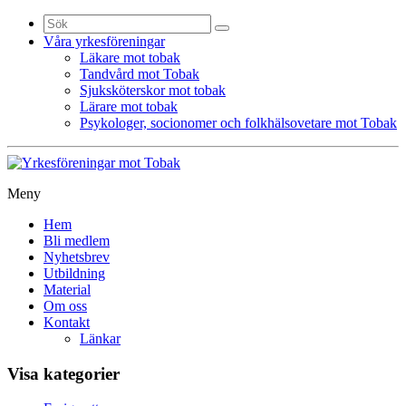
Sök
efter:
Våra yrkesföreningar
Läkare mot tobak
Tandvård mot Tobak
Sjuksköterskor mot tobak
Lärare mot tobak
Psykologer, socionomer och folkhälsovetare mot Tobak
Meny
Gå
Hem
vidare
Bli medlem
till
Nyhetsbrev
innehåll
Utbildning
Material
Om oss
Kontakt
Länkar
Visa kategorier