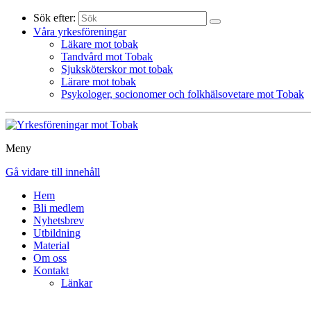
Sök efter:
Våra yrkesföreningar
Läkare mot tobak
Tandvård mot Tobak
Sjuksköterskor mot tobak
Lärare mot tobak
Psykologer, socionomer och folkhälsovetare mot Tobak
Meny
Gå vidare till innehåll
Hem
Bli medlem
Nyhetsbrev
Utbildning
Material
Om oss
Kontakt
Länkar