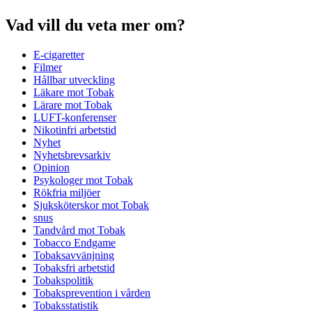
Vad vill du veta mer om?
E-cigaretter
Filmer
Hållbar utveckling
Läkare mot Tobak
Lärare mot Tobak
LUFT-konferenser
Nikotinfri arbetstid
Nyhet
Nyhetsbrevsarkiv
Opinion
Psykologer mot Tobak
Rökfria miljöer
Sjuksköterskor mot Tobak
snus
Tandvård mot Tobak
Tobacco Endgame
Tobaksavvänjning
Tobaksfri arbetstid
Tobakspolitik
Tobaksprevention i vården
Tobaksstatistik