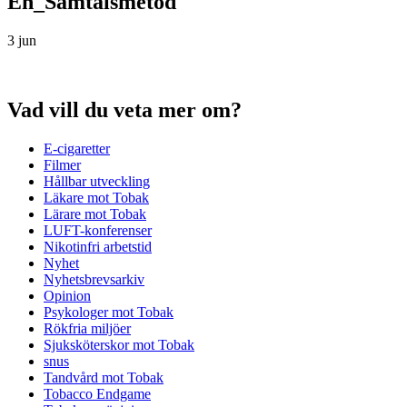
En_Samtalsmetod
3 jun
Vad vill du veta mer om?
E-cigaretter
Filmer
Hållbar utveckling
Läkare mot Tobak
Lärare mot Tobak
LUFT-konferenser
Nikotinfri arbetstid
Nyhet
Nyhetsbrevsarkiv
Opinion
Psykologer mot Tobak
Rökfria miljöer
Sjuksköterskor mot Tobak
snus
Tandvård mot Tobak
Tobacco Endgame