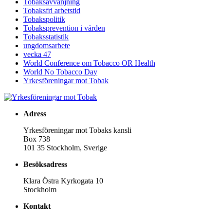
Tobaksavvänjning
Tobaksfri arbetstid
Tobakspolitik
Tobaksprevention i vården
Tobaksstatistik
ungdomsarbete
vecka 47
World Conference om Tobacco OR Health
World No Tobacco Day
Yrkesföreningar mot Tobak
Adress
Yrkesföreningar mot Tobaks kansli
Box 738
101 35 Stockholm, Sverige
Besöksadress
Klara Östra Kyrkogata 10
Stockholm
Kontakt