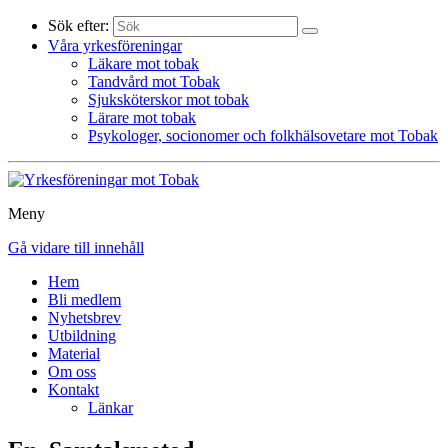
Sök efter:
Våra yrkesföreningar
Läkare mot tobak
Tandvård mot Tobak
Sjuksköterskor mot tobak
Lärare mot tobak
Psykologer, socionomer och folkhälsovetare mot Tobak
Meny
Gå vidare till innehåll
Hem
Bli medlem
Nyhetsbrev
Utbildning
Material
Om oss
Kontakt
Länkar