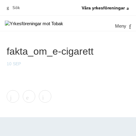
Sök
Våra yrkesföreningar
efter:
Meny
fakta_om_e-cigarett
10 SEP