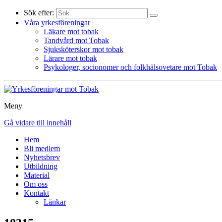
Sök efter:
Våra yrkesföreningar
Läkare mot tobak
Tandvård mot Tobak
Sjuksköterskor mot tobak
Lärare mot tobak
Psykologer, socionomer och folkhälsovetare mot Tobak
Meny
Gå vidare till innehåll
Hem
Bli medlem
Nyhetsbrev
Utbildning
Material
Om oss
Kontakt
Länkar