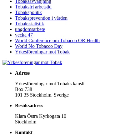
Tobaksavvänjning
Tobaksfri arbetstid
Tobakspolitik
Tobaksprevention i vården
Tobaksstatistik
ungdomsarbete
vecka 47
World Conference om Tobacco OR Health
World No Tobacco Day
Yrkesföreningar mot Tobak
Adress
Yrkesföreningar mot Tobaks kansli
Box 738
101 35 Stockholm, Sverige
Besöksadress
Klara Östra Kyrkogata 10
Stockholm
Kontakt