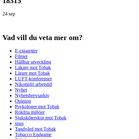
18315
24 sep
Vad vill du veta mer om?
E-cigaretter
Filmer
Hållbar utveckling
Läkare mot Tobak
Lärare mot Tobak
LUFT-konferenser
Nikotinfri arbetstid
Nyhet
Nyhetsbrevsarkiv
Opinion
Psykologer mot Tobak
Rökfria miljöer
Sjuksköterskor mot Tobak
snus
Tandvård mot Tobak
Tobacco Endgame