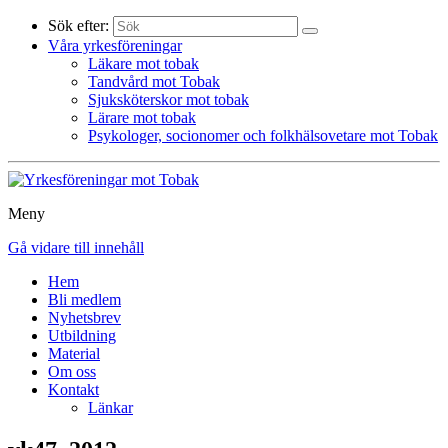
Sök efter:
Våra yrkesföreningar
Läkare mot tobak
Tandvård mot Tobak
Sjuksköterskor mot tobak
Lärare mot tobak
Psykologer, socionomer och folkhälsovetare mot Tobak
Meny
Gå vidare till innehåll
Hem
Bli medlem
Nyhetsbrev
Utbildning
Material
Om oss
Kontakt
Länkar