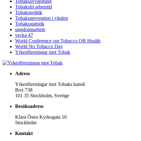
Tobaksavvänjning
Tobaksfri arbetstid
Tobakspolitik
Tobaksprevention i vården
Tobaksstatistik
ungdomsarbete
vecka 47
World Conference om Tobacco OR Health
World No Tobacco Day
Yrkesföreningar mot Tobak
Adress
Yrkesföreningar mot Tobaks kansli
Box 738
101 35 Stockholm, Sverige
Besöksadress
Klara Östra Kyrkogata 10
Stockholm
Kontakt