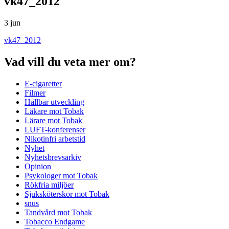
vk47_2012
3 jun
vk47_2012
Vad vill du veta mer om?
E-cigaretter
Filmer
Hållbar utveckling
Läkare mot Tobak
Lärare mot Tobak
LUFT-konferenser
Nikotinfri arbetstid
Nyhet
Nyhetsbrevsarkiv
Opinion
Psykologer mot Tobak
Rökfria miljöer
Sjuksköterskor mot Tobak
snus
Tandvård mot Tobak
Tobacco Endgame