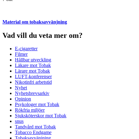
Material om tobaksavvänjning
Vad vill du veta mer om?
E-cigaretter
Filmer
Hållbar utveckling
Läkare mot Tobak
Lärare mot Tobak
LUFT-konferenser
Nikotinfri arbetstid
Nyhet
Nyhetsbrevsarkiv
Opinion
Psykologer mot Tobak
Rökfria miljöer
Sjuksköterskor mot Tobak
snus
Tandvård mot Tobak
Tobacco Endgame
Tobaksavvänjning