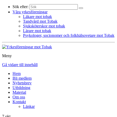
Sök efter:
Våra yrkesföreningar
Läkare mot tobak
Tandvård mot Tobak
Sjuksköterskor mot tobak
Lärare mot tobak
Psykologer, socionomer och folkhälsovetare mot Tobak
Meny
Gå vidare till innehåll
Hem
Bli medlem
Nyhetsbrev
Utbildning
Material
Om oss
Kontakt
Länkar
7 okt