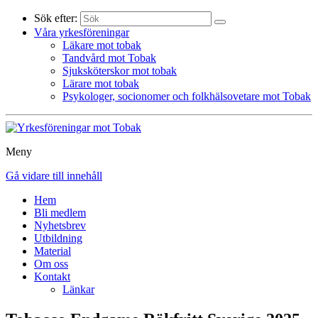
Sök efter:
Våra yrkesföreningar
Läkare mot tobak
Tandvård mot Tobak
Sjuksköterskor mot tobak
Lärare mot tobak
Psykologer, socionomer och folkhälsovetare mot Tobak
Meny
Gå vidare till innehåll
Hem
Bli medlem
Nyhetsbrev
Utbildning
Material
Om oss
Kontakt
Länkar