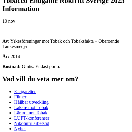
Tobacco Endgame Rökfritt Sverige 2025
Information
10 nov
Av:
Yrkesföreningar mot Tobak och Tobaksfakta – Oberoende
Tankesmedja
År:
2014
Kostnad:
Gratis. Endast porto.
Vad vill du veta mer om?
E-cigaretter
Filmer
Hållbar utveckling
Läkare mot Tobak
Lärare mot Tobak
LUFT-konferenser
Nikotinfri arbetstid
Nyhet