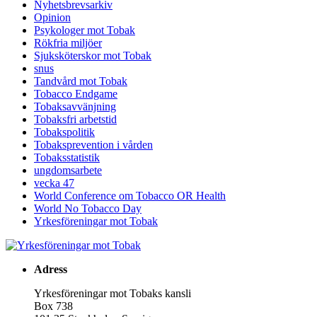
Nyhetsbrevsarkiv
Opinion
Psykologer mot Tobak
Rökfria miljöer
Sjuksköterskor mot Tobak
snus
Tandvård mot Tobak
Tobacco Endgame
Tobaksavvänjning
Tobaksfri arbetstid
Tobakspolitik
Tobaksprevention i vården
Tobaksstatistik
ungdomsarbete
vecka 47
World Conference om Tobacco OR Health
World No Tobacco Day
Yrkesföreningar mot Tobak
Adress
Yrkesföreningar mot Tobaks kansli
Box 738