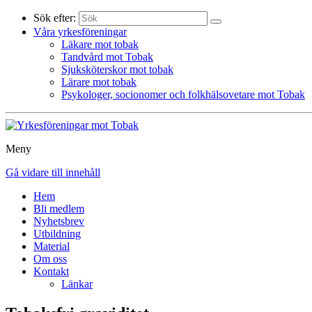
Sök efter:
Våra yrkesföreningar
Läkare mot tobak
Tandvård mot Tobak
Sjuksköterskor mot tobak
Lärare mot tobak
Psykologer, socionomer och folkhälsovetare mot Tobak
Meny
Gå vidare till innehåll
Hem
Bli medlem
Nyhetsbrev
Utbildning
Material
Om oss
Kontakt
Länkar