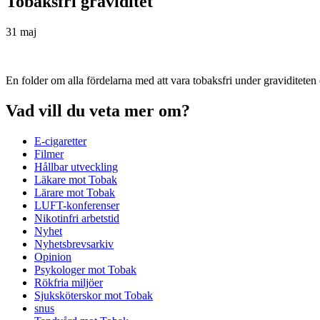
Tobaksfri graviditet
31 maj
En folder om alla fördelarna med att vara tobaksfri under graviditeten o
Vad vill du veta mer om?
E-cigaretter
Filmer
Hållbar utveckling
Läkare mot Tobak
Lärare mot Tobak
LUFT-konferenser
Nikotinfri arbetstid
Nyhet
Nyhetsbrevsarkiv
Opinion
Psykologer mot Tobak
Rökfria miljöer
Sjuksköterskor mot Tobak
snus