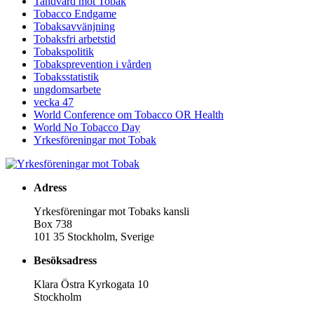
Tandvård mot Tobak
Tobacco Endgame
Tobaksavvänjning
Tobaksfri arbetstid
Tobakspolitik
Tobaksprevention i vården
Tobaksstatistik
ungdomsarbete
vecka 47
World Conference om Tobacco OR Health
World No Tobacco Day
Yrkesföreningar mot Tobak
Adress
Yrkesföreningar mot Tobaks kansli
Box 738
101 35 Stockholm, Sverige
Besöksadress
Klara Östra Kyrkogata 10
Stockholm