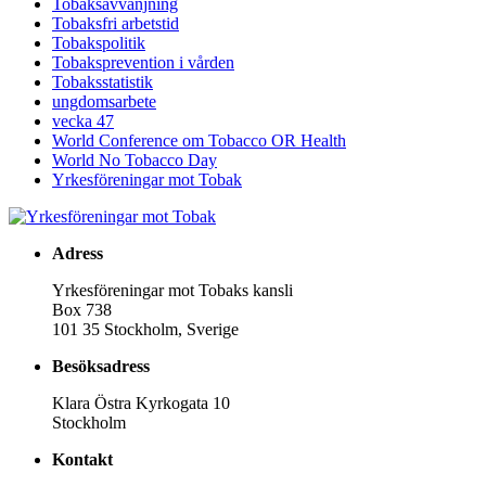
Tobaksavvänjning
Tobaksfri arbetstid
Tobakspolitik
Tobaksprevention i vården
Tobaksstatistik
ungdomsarbete
vecka 47
World Conference om Tobacco OR Health
World No Tobacco Day
Yrkesföreningar mot Tobak
Adress
Yrkesföreningar mot Tobaks kansli
Box 738
101 35 Stockholm, Sverige
Besöksadress
Klara Östra Kyrkogata 10
Stockholm
Kontakt