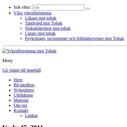
Sök efter:
Våra yrkesföreningar
Läkare mot tobak
Tandvård mot Tobak
Sjuksköterskor mot tobak
Lärare mot tobak
Psykologer, socionomer och folkhälsovetare mot Tobak
Meny
Gå vidare till innehåll
Hem
Bli medlem
Nyhetsbrev
Utbildning
Material
Om oss
Kontakt
Länkar