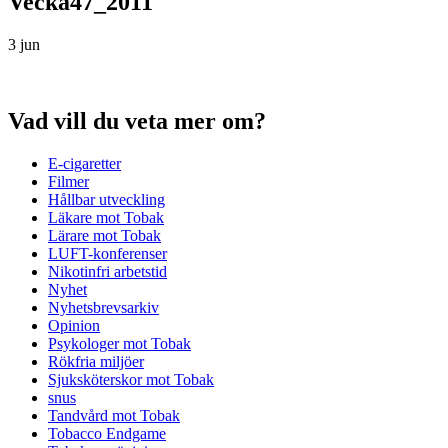
Vecka47_2011
3 jun
Vad vill du veta mer om?
E-cigaretter
Filmer
Hållbar utveckling
Läkare mot Tobak
Lärare mot Tobak
LUFT-konferenser
Nikotinfri arbetstid
Nyhet
Nyhetsbrevsarkiv
Opinion
Psykologer mot Tobak
Rökfria miljöer
Sjuksköterskor mot Tobak
snus
Tandvård mot Tobak
Tobacco Endgame