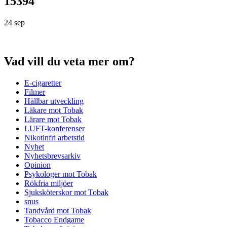
15394
24 sep
Vad vill du veta mer om?
E-cigaretter
Filmer
Hållbar utveckling
Läkare mot Tobak
Lärare mot Tobak
LUFT-konferenser
Nikotinfri arbetstid
Nyhet
Nyhetsbrevsarkiv
Opinion
Psykologer mot Tobak
Rökfria miljöer
Sjuksköterskor mot Tobak
snus
Tandvård mot Tobak
Tobacco Endgame