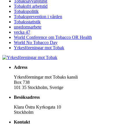
Tobaksavvänjning
Tobaksfri arbetstid
Tobakspolitik
Tobaksprevention i vården
Tobaksstatistik
ungdomsarbete
vecka 47
World Conference om Tobacco OR Health
World No Tobacco Day
Yrkesföreningar mot Tobak
Adress
Yrkesföreningar mot Tobaks kansli
Box 738
101 35 Stockholm, Sverige
Besöksadress
Klara Östra Kyrkogata 10
Stockholm
Kontakt