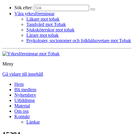
Sök efter:
Våra yrkesföreningar
Läkare mot tobak
Tandvård mot Tobak
Sjuksköterskor mot tobak
Lärare mot tobak
Psykologer, socionomer och folkhälsovetare mot Tobak
Meny
Gå vidare till innehåll
Hem
Bli medlem
Nyhetsbrev
Utbildning
Material
Om oss
Kontakt
Länkar