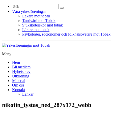
Sök
efter:
Våra yrkesföreningar
Läkare mot tobak
Tandvård mot Tobak
Sjuksköterskor mot tobak
Lärare mot tobak
Psykologer, socionomer och folkhälsovetare mot Tobak
Meny
Gå
Hem
vidare
Bli medlem
till
Nyhetsbrev
innehåll
Utbildning
Material
Om oss
Kontakt
Länkar
nikotin_tystas_ned_287x172_webb