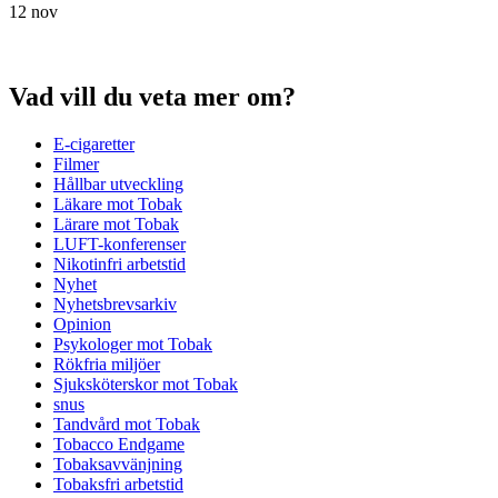
12 nov
Vad vill du veta mer om?
E-cigaretter
Filmer
Hållbar utveckling
Läkare mot Tobak
Lärare mot Tobak
LUFT-konferenser
Nikotinfri arbetstid
Nyhet
Nyhetsbrevsarkiv
Opinion
Psykologer mot Tobak
Rökfria miljöer
Sjuksköterskor mot Tobak
snus
Tandvård mot Tobak
Tobacco Endgame
Tobaksavvänjning
Tobaksfri arbetstid