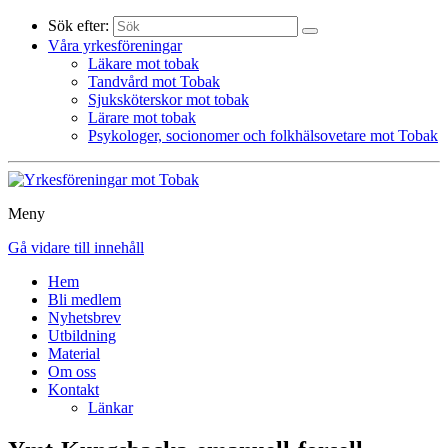
Sök efter:
Våra yrkesföreningar
Läkare mot tobak
Tandvård mot Tobak
Sjuksköterskor mot tobak
Lärare mot tobak
Psykologer, socionomer och folkhälsovetare mot Tobak
Meny
Gå vidare till innehåll
Hem
Bli medlem
Nyhetsbrev
Utbildning
Material
Om oss
Kontakt
Länkar