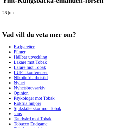
Ymt-Kungsbacka-emanuell-forsell
28 jun
Vad vill du veta mer om?
E-cigaretter
Filmer
Hållbar utveckling
Läkare mot Tobak
Lärare mot Tobak
LUFT-konferenser
Nikotinfri arbetstid
Nyhet
Nyhetsbrevsarkiv
Opinion
Psykologer mot Tobak
Rökfria miljöer
Sjuksköterskor mot Tobak
snus
Tandvård mot Tobak
Tobacco Endgame