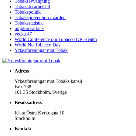
Tobaksavvänjning
Tobaksfri arbetstid
Tobakspolitik
Tobaksprevention i vården
Tobaksstatistik
ungdomsarbete
vecka 47
World Conference om Tobacco OR Health
World No Tobacco Day
Yrkesföreningar mot Tobak
Adress
Yrkesföreningar mot Tobaks kansli
Box 738
101 35 Stockholm, Sverige
Besöksadress
Klara Östra Kyrkogata 10
Stockholm
Kontakt