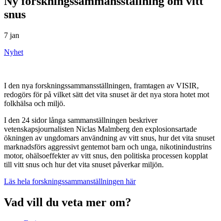
Ny forskningssammansställning om vitt
snus
7 jan
Nyhet
I den nya forskningssammansställningen, framtagen av VISIR,
redogörs för på vilket sätt det vita snuset är det nya stora hotet mot
folkhälsa och miljö.
I den 24 sidor långa sammanställningen beskriver
vetenskapsjournalisten Niclas Malmberg den explosionsartade
ökningen av ungdomars användning av vitt snus, hur det vita snuset
marknadsförs aggressivt gentemot barn och unga, nikotinindustrins
motor, ohälsoeffekter av vitt snus, den politiska processen kopplat
till vitt snus och hur det vita snuset påverkar miljön.
Läs hela forskningssammanställningen här
Vad vill du veta mer om?