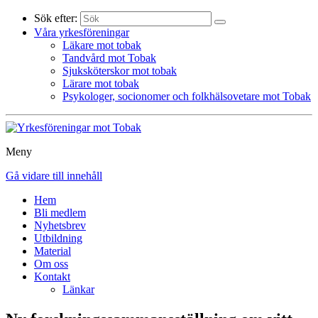
Sök efter:
Våra yrkesföreningar
Läkare mot tobak
Tandvård mot Tobak
Sjuksköterskor mot tobak
Lärare mot tobak
Psykologer, socionomer och folkhälsovetare mot Tobak
Meny
Gå vidare till innehåll
Hem
Bli medlem
Nyhetsbrev
Utbildning
Material
Om oss
Kontakt
Länkar