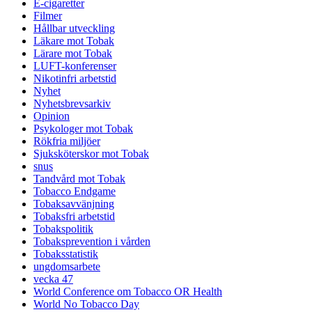
E-cigaretter
Filmer
Hållbar utveckling
Läkare mot Tobak
Lärare mot Tobak
LUFT-konferenser
Nikotinfri arbetstid
Nyhet
Nyhetsbrevsarkiv
Opinion
Psykologer mot Tobak
Rökfria miljöer
Sjuksköterskor mot Tobak
snus
Tandvård mot Tobak
Tobacco Endgame
Tobaksavvänjning
Tobaksfri arbetstid
Tobakspolitik
Tobaksprevention i vården
Tobaksstatistik
ungdomsarbete
vecka 47
World Conference om Tobacco OR Health
World No Tobacco Day