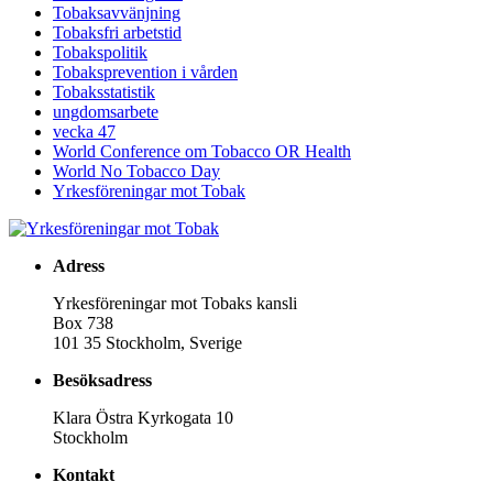
Tobaksavvänjning
Tobaksfri arbetstid
Tobakspolitik
Tobaksprevention i vården
Tobaksstatistik
ungdomsarbete
vecka 47
World Conference om Tobacco OR Health
World No Tobacco Day
Yrkesföreningar mot Tobak
Adress
Yrkesföreningar mot Tobaks kansli
Box 738
101 35 Stockholm, Sverige
Besöksadress
Klara Östra Kyrkogata 10
Stockholm
Kontakt