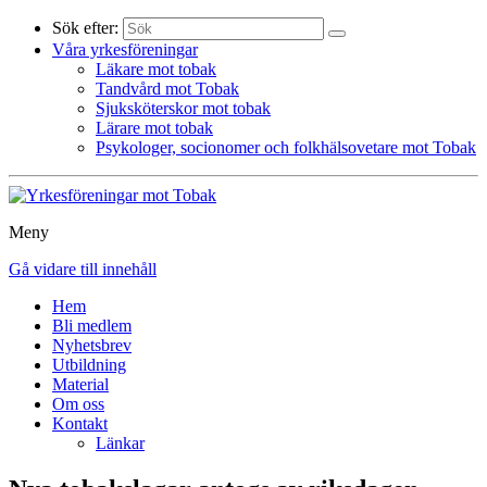
Sök efter:
Våra yrkesföreningar
Läkare mot tobak
Tandvård mot Tobak
Sjuksköterskor mot tobak
Lärare mot tobak
Psykologer, socionomer och folkhälsovetare mot Tobak
Meny
Gå vidare till innehåll
Hem
Bli medlem
Nyhetsbrev
Utbildning
Material
Om oss
Kontakt
Länkar