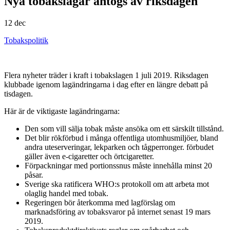
Nya tobakslagar antogs av riksdagen
12 dec
Tobakspolitik
Flera nyheter träder i kraft i tobakslagen 1 juli 2019. Riksdagen
klubbade igenom lagändringarna i dag efter en längre debatt på
tisdagen.
Här är de viktigaste lagändringarna:
Den som vill sälja tobak måste ansöka om ett särskilt tillstånd.
Det blir rökförbud i många offentliga utomhusmiljöer, bland
andra uteserveringar, lekparken och tågperronger. förbudet
gäller även e-cigaretter och örtcigaretter.
Förpackningar med portionssnus måste innehålla minst 20
påsar.
Sverige ska ratificera WHO:s protokoll om att arbeta mot
olaglig handel med tobak.
Regeringen bör återkomma med lagförslag om
marknadsföring av tobaksvaror på internet senast 19 mars
2019.