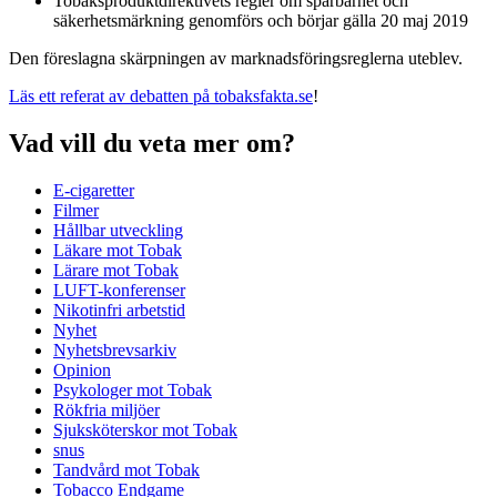
Tobaksproduktdirektivets regler om spårbarhet och
säkerhetsmärkning genomförs och börjar gälla 20 maj 2019
Den föreslagna skärpningen av marknadsföringsreglerna uteblev.
Läs ett referat av debatten på tobaksfakta.se
!
Vad vill du veta mer om?
E-cigaretter
Filmer
Hållbar utveckling
Läkare mot Tobak
Lärare mot Tobak
LUFT-konferenser
Nikotinfri arbetstid
Nyhet
Nyhetsbrevsarkiv
Opinion
Psykologer mot Tobak
Rökfria miljöer
Sjuksköterskor mot Tobak
snus
Tandvård mot Tobak
Tobacco Endgame