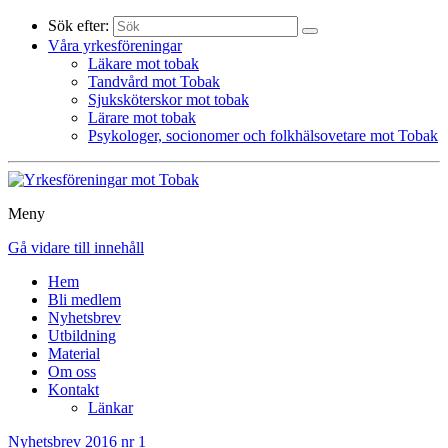
Sök efter:
Våra yrkesföreningar
Läkare mot tobak
Tandvård mot Tobak
Sjuksköterskor mot tobak
Lärare mot tobak
Psykologer, socionomer och folkhälsovetare mot Tobak
Meny
Gå vidare till innehåll
Hem
Bli medlem
Nyhetsbrev
Utbildning
Material
Om oss
Kontakt
Länkar
Nyhetsbrev 2016 nr 1