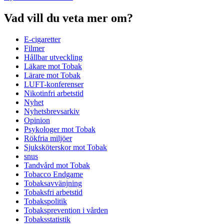
Vad vill du veta mer om?
E-cigaretter
Filmer
Hållbar utveckling
Läkare mot Tobak
Lärare mot Tobak
LUFT-konferenser
Nikotinfri arbetstid
Nyhet
Nyhetsbrevsarkiv
Opinion
Psykologer mot Tobak
Rökfria miljöer
Sjuksköterskor mot Tobak
snus
Tandvård mot Tobak
Tobacco Endgame
Tobaksavvänjning
Tobaksfri arbetstid
Tobakspolitik
Tobaksprevention i vården
Tobaksstatistik